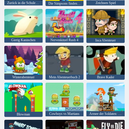
Zurück in die Schule Simpsons Malbuchbuch
Zeichnen Spiel
Die Simpsons finden den Unterschied
Gierig Kaninchen
Nervenkitzel Rush 4
Inca Abenteuer
Winterabenteuer
Mein Abenteuerbuch 2
Brave Kader
Cowboys vs Martians
Armee der Soldaten: Widerstand
Blowman