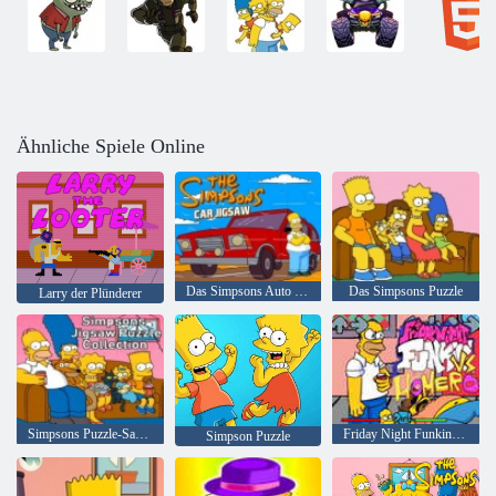
Ähnliche Spiele Online
Das Simpsons Auto Puzzle
Das Simpsons Puzzle
Larry der Plünderer
Simpsons Puzzle-Sammlung
Friday Night Funkin gegen Homero
Simpson Puzzle