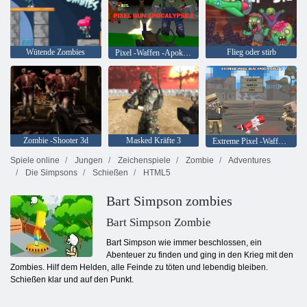
Wütende Zombies
Flieg oder stirb
Pixel -Waffen -Apokalypse 6
Zombie -Shooter 3d
Masked Kräfte 3
Extreme Pixel -Waffen -Apokalypse 3
Spiele online
Jungen
Zeichenspiele
Zombie
Adventures
Die Simpsons
Schießen
HTML5
Bart Simpson zombies
Bart Simpson Zombie
Bart Simpson wie immer beschlossen, ein
Abenteuer zu finden und ging in den Krieg mit den
Zombies. Hilf dem Helden, alle Feinde zu töten und lebendig bleiben.
Schießen klar und auf den Punkt.