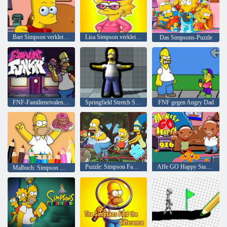
Bart Simpson verkleiden sich
Lisa Simpson verkleidet
Das Simpsons-Puzzle
FNF-Familienrivalen: Simpsons gegen Peppa Pig
Springfield Stretch Springfield
FNF gegen Angry Dad
Puzzle: Simpson Family Riding
Affe GO Happy Stage 916
Malbuch: Simpson Donut