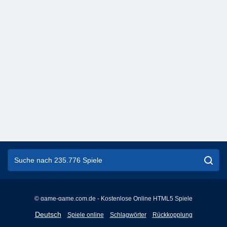
© game-game.com.de - Kostenlose Online HTML5 Spiele
English
Deutsch
Spiele online
Schlagwörter
Rückkopplung