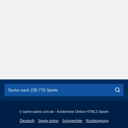
© game-game.com.de - Kostenlose Online HTML5 Spiele
English
Deutsch
Spiele online
Schlagwörter
Rückkopplung