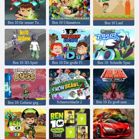
Ben 10 für immer Turm
Ben 10 Ultimatives Trivia-Quiz
Ben 10 Lauf
Ben 10 3D-Spiel
Ben 10 Die große Flucht
Ben 10: Schnelle Spur
Schneeschlacht 2
Ben 10 Zu groß zum Fallen
Ben 10: Gehirne gegen Käfer