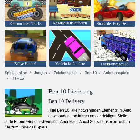
Kogama: Kühlerfedern
Rennmonster -Trucks
Straße des Fury Desert Strike
Rallye Punkt 6
Verkehr läuft online
Lastkraftwagen 18
Spiele online
Jungen
Zeichenspiele
Ben 10
Autorennspiele
HTML5
Ben 10 Lieferung
Ben 10 Delivery
Hilfe Ben 10, alle notwendigen Elemente im Auto
downloaden und fahren an der richtigen Stelle.
Jede Ebene wird es schwieriger. Aber keine Angst Schwierigkeiten, gehen
Sie zum Ende des Spiels.