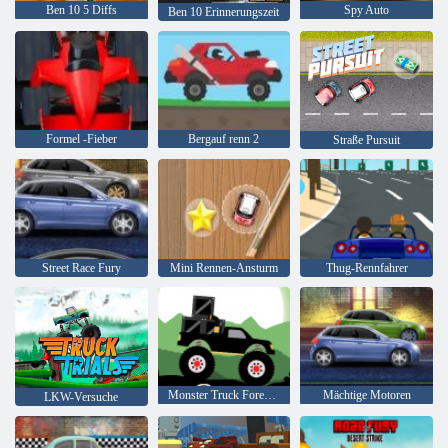
Ben 10 5 Diffs
Spy Auto
Ben 10 Erinnerungszeit
Formel -Fieber
Bergauf renn 2
Straße Pursuit
Street Race Fury
Mini Rennen-Ansturm
Thug-Rennfahrer
Monster Truck Forest-Lieferung
Mächtige Motoren
LKW-Versuche