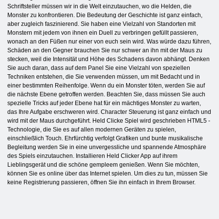
Schriftsteller müssen wir in die Welt einzutauchen, wo die Helden, die
Monster zu konfrontieren. Die Bedeutung der Geschichte ist ganz einfach,
aber zugleich faszinierend. Sie haben eine Vielzahl von Standorten mit
Monstern mit jedem von ihnen ein Duell zu verbringen gefüllt passieren,
wonach an den Füßen nur einer von euch sein wird. Was würde dazu führen,
Schäden an den Gegner brauchen Sie nur schwer an ihn mit der Maus zu
stecken, weil die Intensität und Höhe des Schadens davon abhängt. Denken
Sie auch daran, dass auf dem Panel Sie eine Vielzahl von speziellen
Techniken entstehen, die Sie verwenden müssen, um mit Bedacht und in
einer bestimmten Reihenfolge. Wenn du ein Monster töten, werden Sie auf
die nächste Ebene getroffen werden. Beachten Sie, dass müssen Sie auch
spezielle Tricks auf jeder Ebene hat für ein mächtiges Monster zu warten,
das Ihre Aufgabe erschweren wird. Character Steuerung ist ganz einfach und
wird mit der Maus durchgeführt. Held Clicke Spiel wird geschrieben HTML5 -
Technologie, die Sie es auf allen modernen Geräten zu spielen,
einschließlich Touch. Ehrfürchtig verfolgt Grafiken und bunte musikalische
Begleitung werden Sie in eine unvergessliche und spannende Atmosphäre
des Spiels einzutauchen. Installieren Held Clicker App auf ihrem
Lieblingsgerät und die schöne gempleem genießen. Wenn Sie möchten,
können Sie es online über das Internet spielen. Um dies zu tun, müssen Sie
keine Registrierung passieren, öffnen Sie ihn einfach in Ihrem Browser.