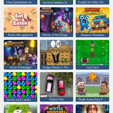
Oma-Spielzimmer der Angst
Freddy bei Obby World
Survival Sandbox für 99 Nächte
Essen oder gegessen
Heroes of the Dungeons: Match-3-Rollenspiel
Brainrot-Überleben
Arcuz-Schatzjäger
Amigo Pancho 2: New York Party
Leg Cinco
Parken Wut
Heads Arena Euro Fußball
Zurück nach Candyland 4: Lollipop Garden