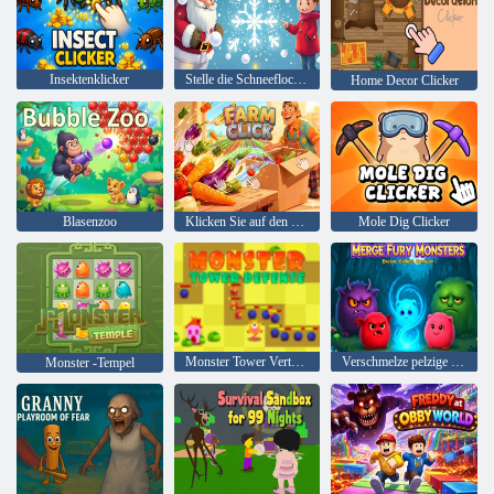
Insektenklicker
Stelle die Schneeflocke wieder her
Home Decor Clicker
Blasenzoo
Klicken Sie auf den Bauernhof
Mole Dig Clicker
Monster Tower Verteidigung
Verschmelze pelzige Monster
Monster -Tempel