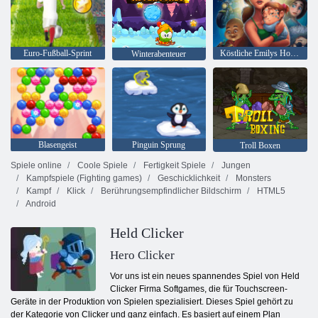
Euro-Fußball-Sprint
Köstliche Emilys Hopes & Fears
Winterabenteuer
Blasengeist
Pinguin Sprung
Troll Boxen
Spiele online
Coole Spiele
Fertigkeit Spiele
Jungen
Kampfspiele (Fighting games)
Geschicklichkeit
Monsters
Kampf
Klick
Berührungsempfindlicher Bildschirm
HTML5
Android
Held Clicker
Hero Clicker
Vor uns ist ein neues spannendes Spiel von Held
Clicker Firma Softgames, die für Touchscreen-
Geräte in der Produktion von Spielen spezialisiert. Dieses Spiel gehört zu
der Kategorie von Clicker und ganz einfach. Es basiert auf einem Plan