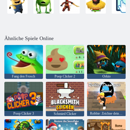
Ähnliche Spiele Online
Fang den Frosch
Poop Clicker 2
Orkio
Poop Clicker 3
Robbie: Zeichne dein Schwert
Schmied Clicker