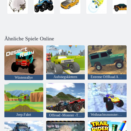
Ähnliche Spiele Online
Aufstiegsklettern
Extreme OffRoad Autos
Wüstenrallye
Jeep-Fahrt
Weihnachtsmonster-LKW
Offroad -Monster -Trucks