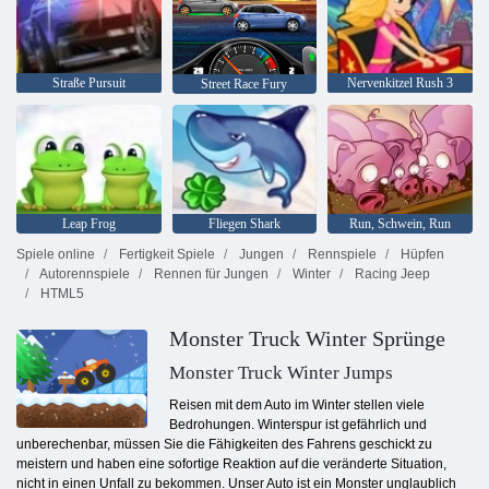
Straße Pursuit
Nervenkitzel Rush 3
Street Race Fury
Leap Frog
Fliegen Shark
Run, Schwein, Run
Spiele online
Fertigkeit Spiele
Jungen
Rennspiele
Hüpfen
Autorennspiele
Rennen für Jungen
Winter
Racing Jeep
HTML5
Monster Truck Winter Sprünge
Monster Truck Winter Jumps
Reisen mit dem Auto im Winter stellen viele
Bedrohungen. Winterspur ist gefährlich und
unberechenbar, müssen Sie die Fähigkeiten des Fahrens geschickt zu
meistern und haben eine sofortige Reaktion auf die veränderte Situation,
nicht in einen Unfall zu bekommen. Unser Auto ist ein Monster unglaublich