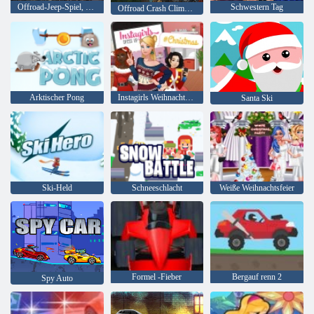
Offroad-Jeep-Spiel, SUV-Fahren
Schwestern Tag
Offroad Crash Climber 4X4
Arktischer Pong
Instagirls Weihnachtskleid
Santa Ski
Ski-Held
Schneeschlacht
Weiße Weihnachtsfeier
Formel -Fieber
Bergauf renn 2
Spy Auto