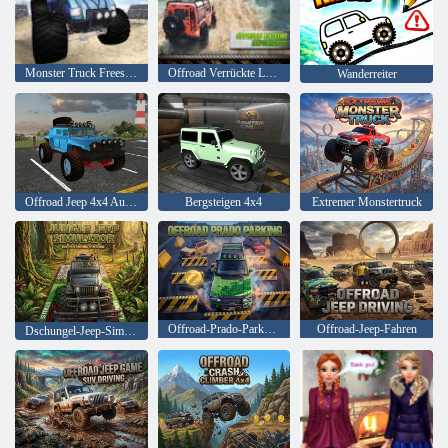
Monster Truck Freestyle
Offroad Verrückte Luxus Prado Simulation
Wanderreiter
Offroad Jeep 4x4 Auto-Fahrsimulator
Bergsteigen 4x4
Extremer Monstertruck
Offroad-Prado-Parkplatz
Offroad-Jeep-Fahren
Dschungel-Jeep-Simulator