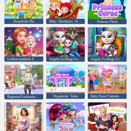
Shopaholic Rio
Baby- Haselnuss -Weihnachtsüberraschung
Princess Fluch
Leidenschaftliche Emily's New Beginning Christmas Edition
Angela Zwillings-Familien-Tag
Angela Zwillinge Geburt
Shopaholic: Tokio
Baby Hazel Valentinstag
Rapunzel Fashionista auf dem Sprung