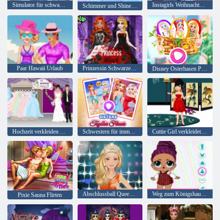
Simulator für schwangere Mütter
Instagirls Weihnachtskleid
Schimmer und Shine Dress up
Paar Hawaii Urlaub
Prinzessin Schwarzes Hochzeitskleid
Disney Osterhasen Party
Hochzeit verkleiden sich
Schwestern für immer zusammen
Cuttie Girl verkleidet sich
Abschlussball Queen Dress Up
Weg zum Königshaus: Schlacht der Puppen
Pixie Sauna Flirten