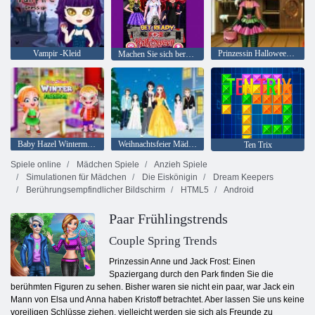
Vampir -Kleid
Prinzessin Halloween Party
Machen Sie sich bereit für Halloween
Baby Hazel Wintermode
Weihnachtsfeier Mädchen
Ten Trix
Spiele online
Mädchen Spiele
Anzieh Spiele
Simulationen für Mädchen
Die Eiskönigin
Dream Keepers
Berührungsempfindlicher Bildschirm
HTML5
Android
Paar Frühlingstrends
Couple Spring Trends
Prinzessin Anne und Jack Frost: Einen
Spaziergang durch den Park finden Sie die
berühmten Figuren zu sehen. Bisher waren sie nicht ein paar, war Jack ein
Mann von Elsa und Anna haben Kristoff betrachtet. Aber lassen Sie uns keine
voreiligen Schlüsse ziehen, vielleicht werden sie sich als Freunde zu