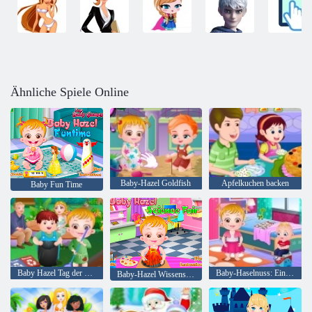
Ähnliche Spiele Online
Baby-Hazel Goldfish
Apfelkuchen backen
Baby Fun Time
Baby Hazel Tag der Erde
Baby-Haselnuss: Ein Tag im Kindergarten
Baby-Hazel Wissenschaft Fair Play