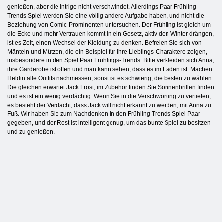
genießen, aber die Intrige nicht verschwindet. Allerdings Paar Frühling
Trends Spiel werden Sie eine völlig andere Aufgabe haben, und nicht die
Beziehung von Comic-Prominenten untersuchen. Der Frühling ist gleich um
die Ecke und mehr Vertrauen kommt in ein Gesetz, aktiv den Winter drängen,
ist es Zeit, einen Wechsel der Kleidung zu denken. Befreien Sie sich von
Mänteln und Mützen, die ein Beispiel für Ihre Lieblings-Charaktere zeigen,
insbesondere in den Spiel Paar Frühlings-Trends. Bitte verkleiden sich Anna,
ihre Garderobe ist offen und man kann sehen, dass es im Laden ist. Machen
Heldin alle Outfits nachmessen, sonst ist es schwierig, die besten zu wählen.
Die gleichen erwartet Jack Frost, im Zubehör finden Sie Sonnenbrillen finden
und es ist ein wenig verdächtig. Wenn Sie in die Verschwörung zu vertiefen,
es besteht der Verdacht, dass Jack will nicht erkannt zu werden, mit Anna zu
Fuß. Wir haben Sie zum Nachdenken in den Frühling Trends Spiel Paar
gegeben, und der Rest ist intelligent genug, um das bunte Spiel zu besitzen
und zu genießen.