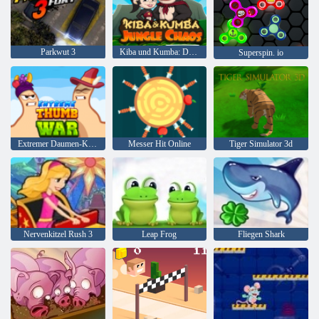
Parkwut 3
Kiba und Kumba: Dschungelchaos
Superspin. io
Extremer Daumen-Krieg
Messer Hit Online
Tiger Simulator 3d
Nervenkitzel Rush 3
Leap Frog
Fliegen Shark