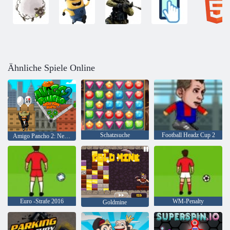
Ähnliche Spiele Online
Schatzsuche
Football Headz Cup 2
Amigo Pancho 2: New York Party
Euro -Strafe 2016
WM-Penalty
Goldmine