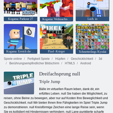
Kogama: Parkour 27
Loch. io
Kogama: Weihnachtsparkour
Kogama: Erreich die Flagge
Pixel -Krieger
Schmetterlings Kyodai
Spiele online
Fertigkeit Spiele
Hüpfen
Geschicklichkeit
3d
Berührungsempfindlicher Bildschirm
HTML5
Android
Dreifachsprung null
Triple Jump
Bälle im virtuellen Raum leben, dank dir, ein
erfülltes Leben. null Sie haben die Möglichkeit, zu
reisen, ohne Beine zu bewegen, aber nur auf Kosten Ihre Beweglichkeit und
Geschicklichkeit. null Wir bieten Ihnen Ihre Fähigkeiten im Spiel Triple Jump
zu demonstrieren. null Kreisförmige Zeichen eine lange Reise sein, wenn
Sie es kollidiert mit Hindernissen verhindern. null Lane punktierte scharfe