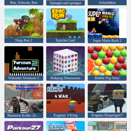
Run, Schwein, Run
Schachlabor
Springen und springen
Ninja Run 2
Epischer Lauf
Super Mario Rush 2
Wütender Abenteuer 2
Mahjong Dimensions
Bubble Pop Story
Kogama: 4 Krieg
Kogama Skispringen!!
Maskierte Kräfte: Zombie-Überleben