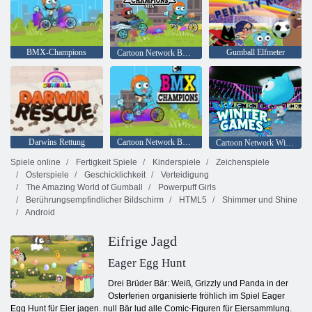
BMX-Champions
Gumball Elfmeter
Cartoon Network BMX Champions Beta
Darwins Rettung
Cartoon Network BMX-Champions
Cartoon Network Winterspiele
Spiele online
Fertigkeit Spiele
Kinderspiele
Zeichenspiele
Osterspiele
Geschicklichkeit
Verteidigung
The Amazing World of Gumball
Powerpuff Girls
Berührungsempfindlicher Bildschirm
HTML5
Shimmer und Shine
Android
Eifrige Jagd
Eager Egg Hunt
Drei Brüder Bär: Weiß, Grizzly und Panda in der
Osterferien organisierte fröhlich im Spiel Eager
Egg Hunt für Eier jagen. null Bär lud alle Comic-Figuren für Eiersammlung.