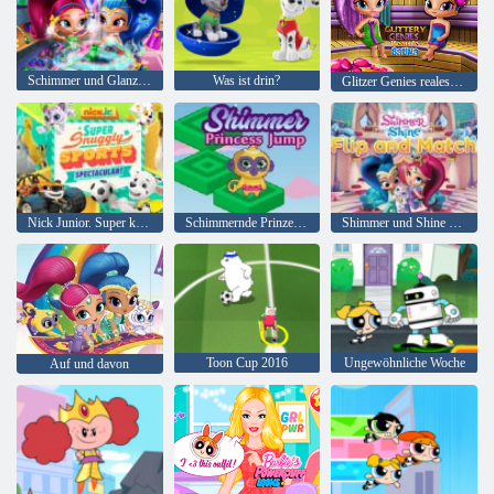
Schimmer und Glanz Kleiderschrank Reinigung
Was ist drin?
Glitzer Genies reales Leben Sauna
Nick Junior. Super kuscheliges Sportspektakel
Schimmernde Prinzessin Jump
Shimmer und Shine Flip and Match
Toon Cup 2016
Ungewöhnliche Woche
Auf und davon