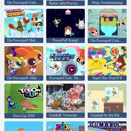
Die Powerpuff Girls Mech Mayhem
Mojo-Verstümmelung
Barbie sieht Powerpuff aus
Die Powerpuff Mädchen: Panik in Townsville
PowerPuff Kampf
Die Powerpuff Girls: Morning Mix Up
Die Powerpuff -Mädchen Hypno Glückseligkeit
Powerpuff Girls: Tollkühne Bots
Super Disc Dual II II
Gumball: Versteckte Sterne
Gumball für den Klassenpräsidenten
Toon Cup 2018