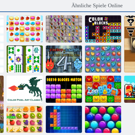
Ähnliche Spiele Online
Schmetterlings
Cookie Crush 2
Kyodai HD
Farbblöcke
Feuer und
Mahjong
Wasser 4:
Geschichte
Kristalltempel
Fruita Crush
Color Pixel Art
10 mal 10
Classic Classic
Blocks Match
Zoo Boom
Jan