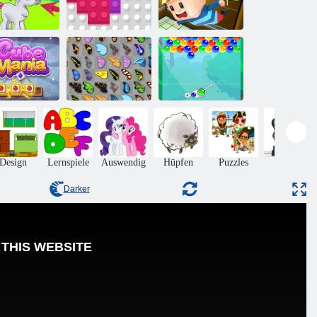
bble Gemes -
Kogama der
3 Gewinnt
2020 Blöcke
Aufzug
Schmetterlings
ürfel Manie
Kyodai
Bubble Charms
Design
Lernspiele
Auswendig
Hüpfen
Puzzles
Aktion
Darker