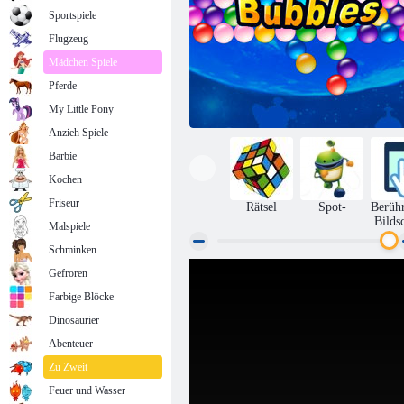
Sportspiele
Flugzeug
Mädchen Spiele
Pferde
My Little Pony
Anzieh Spiele
Barbie
Kochen
Friseur
Rätsel
Spot-
Berüh
Bilds
Malspiele
Schminken
Gefroren
Endlose Bubbles
Farbige Blöcke
Dinosaurier
Abenteuer
Zu Zweit
Feuer und Wasser