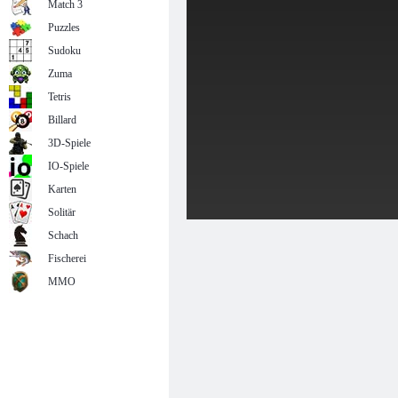
Match 3
Puzzles
Sudoku
Zuma
Tetris
Billard
3D-Spiele
IO-Spiele
Karten
Solitär
Schach
Fischerei
MMO