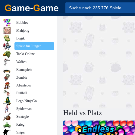
Bubbles
Mahjong
Logik
Spiele für Jungen
Tanki Online
Waffen
Rennspiele
Zombie
Abenteuer
Fußball
Lego NinjaGo
Spiderman
Held vs Platz
Strategie
Krieg
Sniper