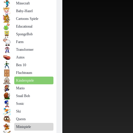
Minecraft
Baby-Hazel
Cartoons Spiele
Educational
SpongeBob
Farm
Transformer
Autos
Ben 10
Fluchtraum
Kinderspiele
Mario
Snail Bob
Sonic
Ski
Quests
Minispiele