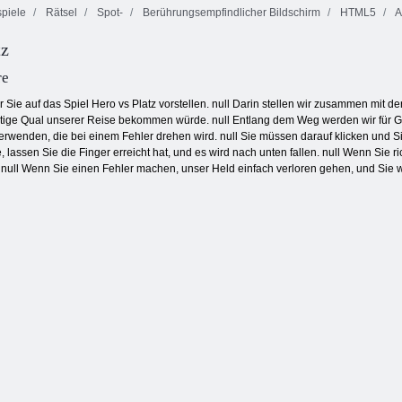
piele
Rätsel
Spot-
Berührungsempfindlicher Bildschirm
HTML5
A
tz
Saftiger
Smarty Bubbles
Armaturenbrett
Ten Trix
X-Mas
re
 Sie auf das Spiel Hero vs Platz vorstellen. null Darin stellen wir zusammen mit 
ültige Qual unserer Reise bekommen würde. null Entlang dem Weg werden wir für 
rwenden, die bei einem Fehler drehen wird. null Sie müssen darauf klicken und S
lassen Sie die Finger erreicht hat, und es wird nach unten fallen. null Wenn Sie r
null Wenn Sie einen Fehler machen, unser Held einfach verloren gehen, und Sie 