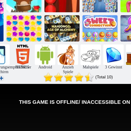
Bubble Shooter
Backgammon
Mahjong
Bu
endlos
Classic
Fortuna
Mahjong Sweet
Süßigkeiten
Mahjong
Connection
Regen 5
Alchemie
Ostern
W
rungsempfindlicher
HTML5
Android
Anzieh
Malspiele
3 Gewinnt
chirm
Spiele
(Total 10)