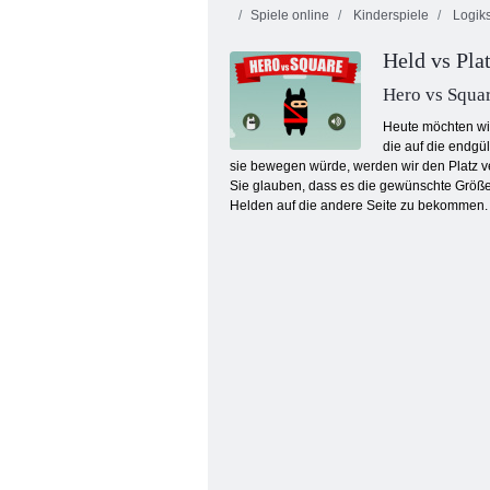
Spiele online
Kinderspiele
Logiks
Held vs Pla
Hero vs Squa
Heute möchten wir
die auf die endg
sie bewegen würde, werden wir den Platz ve
Verfluchter Schatz 2
Sie glauben, dass es die gewünschte Größe, 
Helden auf die andere Seite zu bekommen. 