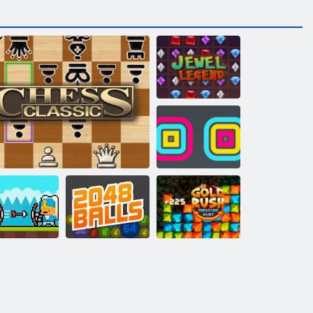
Juwel Legende
Square Stapler
Goldrausch
issary Battles
Schach gegen Computer
2048 Bälle
Spiel