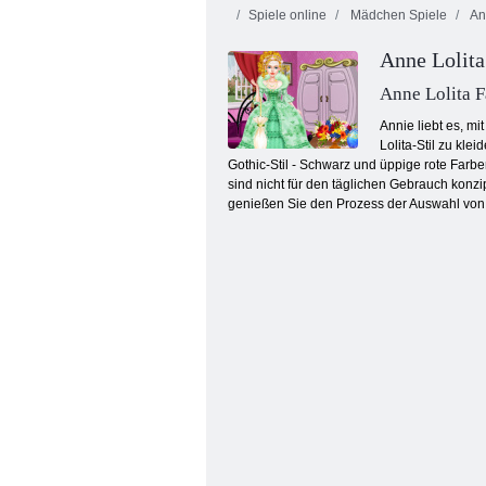
Spiele online
Mädchen Spiele
An
Anne Lolit
Anne Lolita 
Annie liebt es, m
Lolita-Stil zu kl
Gothic-Stil - Schwarz und üppige rote Far
Spaß Mädchen Nacht
sind nicht für den täglichen Gebrauch konz
genießen Sie den Prozess der Auswahl von