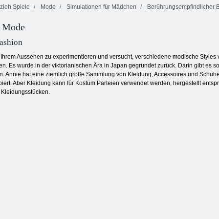
zieh Spiele
Mode
Simulationen für Mädchen
Berührungsempfindlicher B
Kleopatra
Feuer und
a Mode
Wirkliche
Elsa
Wasser 4:
Haarschnitte
Verjüngungskur
Kristalltempel
Fashion
it Ihrem Aussehen zu experimentieren und versucht, verschiedene modische Styles v
eiden. Es wurde in der viktorianischen Ära in Japan gegründet zurück. Darin gibt 
ben. Annie hat eine ziemlich große Sammlung von Kleidung, Accessoires und Schuh
ipiert. Aber Kleidung kann für Kostüm Parteien verwendet werden, hergestellt ent
 Kleidungsstücken.