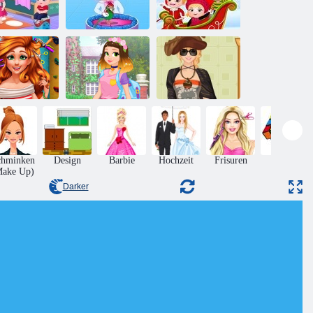
Baby-
selnuss: Ein
Baby-
Tag im
Baby-Hazel:
Haselnuss -
indergarten
Tierarzt
Weihnachtsüberraschung
ssie's Stylish
Rapunzel
Real
Fashionista auf
Military Style-
aarschnitte
dem Sprung
Woche
chminken
Design
Barbie
Hochzeit
Frisuren
Rätsel
Make Up)
Darker