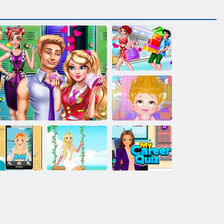
Valentinstag
einkaufen
Baby- Hazel
Hair Day
aß-Sommer-
Mein Karriere-
Urlaub
Paare Valentinstag
Gartenprinzessin
Quiz