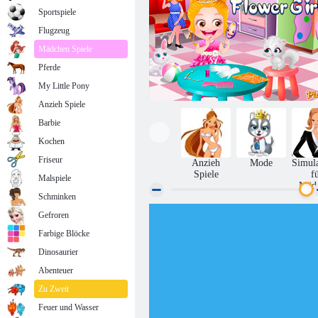
Sportspiele
Flugzeug
Mädchen Spiele
Pferde
My Little Pony
Anzieh Spiele
Barbie
Kochen
Friseur
Anzieh
Mode
Simul
Spiele
f
Malspiele
Mäd
Schminken
Gefroren
Baby-Hazel-Blumen-Mädchen
Farbige Blöcke
Dinosaurier
Abenteuer
Zu Zweit
Feuer und Wasser