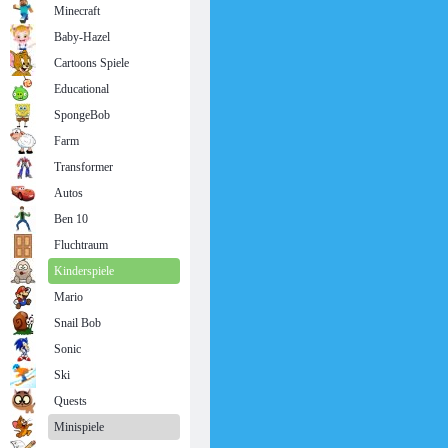
Minecraft
Baby-Hazel
Cartoons Spiele
Educational
SpongeBob
Farm
Transformer
Autos
Ben 10
Fluchtraum
Kinderspiele
Mario
Snail Bob
Sonic
Ski
Quests
Minispiele