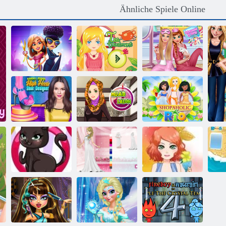
Ähnliche Spiele Online
Fabulous
Angela's
Prinzessinnen Pj
Fashion Fieber
Tee-Behandlung
Party
High Heels
Schuh Designer
Hijab-Salon
Shopaholic Rio
Katzen-Mode-
Sp
Designer
Hochzeitslilie 2
Sommer- Fiesta