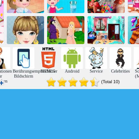
Baby-Hazel
Ha
Baby Hazel lernt
Wissenschaft
Ritter und
Fahrzeuge
Fair Play
Prinzessinnen
K
Je
Lässige
Traumzimmer -
Kleidungsmode
Princess Fluch
Makeover
H
ationen
Berührungsempfindlicher
HTML5
Android
Service
Celebrities
S
ür
Bildschirm
(
chen
(Total 10)