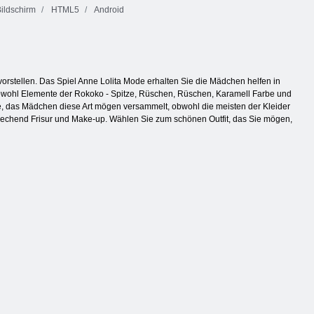
ildschirm
HTML5
Android
orstellen. Das Spiel Anne Lolita Mode erhalten Sie die Mädchen helfen in
es sowohl Elemente der Rokoko - Spitze, Rüschen, Rüschen, Karamell Farbe und
e, das Mädchen diese Art mögen versammelt, obwohl die meisten der Kleider
sprechend Frisur und Make-up. Wählen Sie zum schönen Outfit, das Sie mögen,