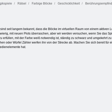
ikspiele
Rätsel
Farbige Blöcke
Geschicklichkeit
Berührungsempfindl
Bubble Shooter
Fruita Crush
Endlose Bubbles
endlos
 sind seit langem bekannt, dass die Blöcke im virtuellen Raum von einem aktiven Le
hwierig, mit neuen Plots überraschen, aber wir werden versuchen, wenn Sie das S
zu erfüllen, mit der Farbe weiß notwendig ist, ständig zu schwarz und umgekehrt z
chen oder Würfel Zähler werfen ihn von der Strecke ab. Machen Sie sich bereit für
Bedienelemente hat.