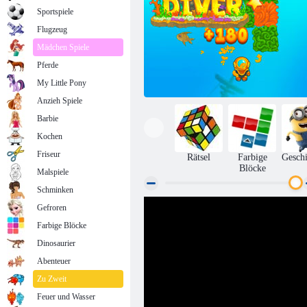
Sportspiele
Flugzeug
Mädchen Spiele
Pferde
My Little Pony
Anzieh Spiele
Barbie
Kochen
Friseur
Rätsel
Farbige
Geschi
Blöcke
Malspiele
Schminken
Gefroren
Ausgefallener Taucher
Farbige Blöcke
Dinosaurier
Abenteuer
Zu Zweit
Feuer und Wasser