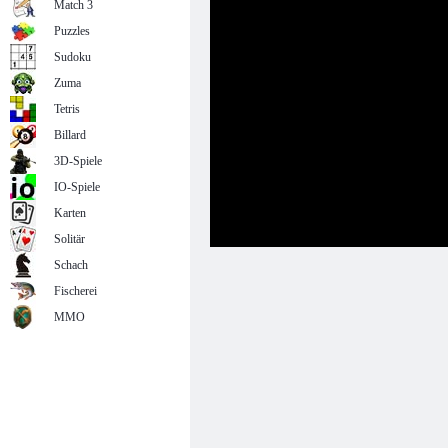
Match 3
Puzzles
Sudoku
Zuma
Tetris
Billard
3D-Spiele
IO-Spiele
Karten
Solitär
Schach
Fischerei
MMO