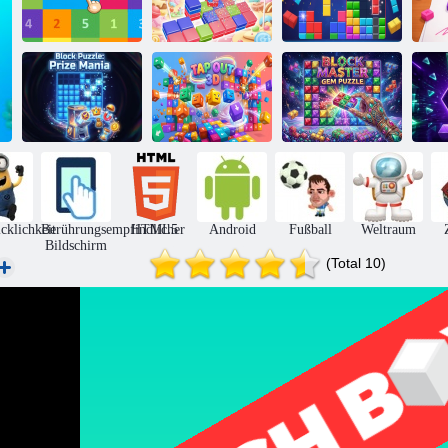
Verschmelzen
10
Süßer Flip
Stapler
Blockpuzzle:
Tippen Sie auf
Block Master
Preiswahn
„Out 3D“.
Gem Puzzle
cklichkeit
Berührungsempfindlicher
HTML5
Android
Fußball
Weltraum
Bildschirm
(Total 10)