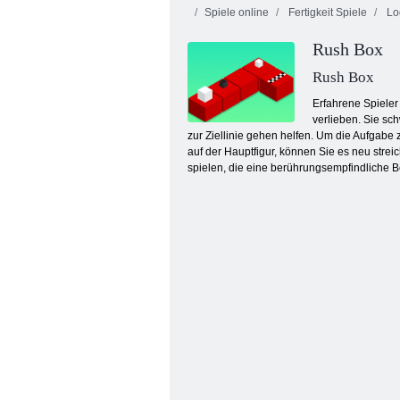
Spiele online
Fertigkeit Spiele
Log
Rush Box
Rush Box
Erfahrene Spieler
verlieben. Sie sc
zur Ziellinie gehen helfen. Um die Aufgabe 
Feuer und Wasser 4: Kristalltempel
auf der Hauptfigur, können Sie es neu strei
spielen, die eine berührungsempfindliche 