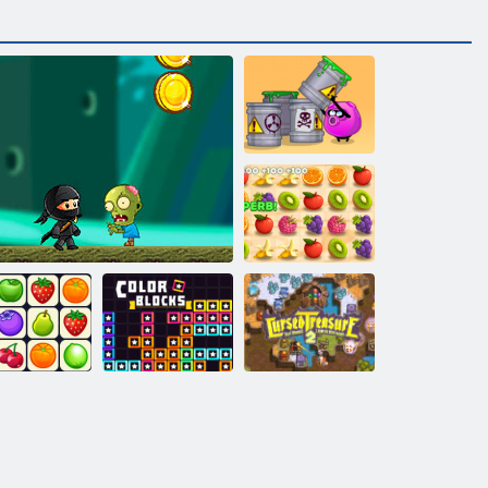
Dumme Wege
zu sterben 2
Saftiger
Armaturenbrett
Verfluchter
net Connect
Ninja Kid gegen Zombies
Farbblöcke
Schatz 2