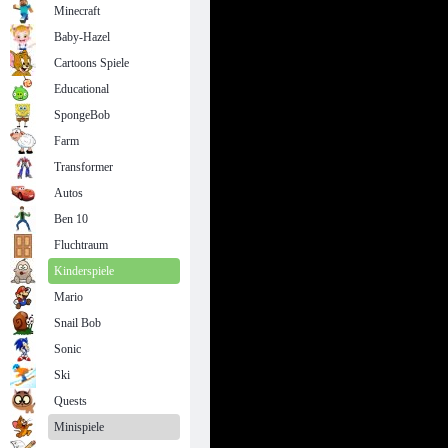
Minecraft
Baby-Hazel
Cartoons Spiele
Educational
SpongeBob
Farm
Transformer
Autos
Ben 10
Fluchtraum
Kinderspiele
Mario
Snail Bob
Sonic
Ski
Quests
Minispiele