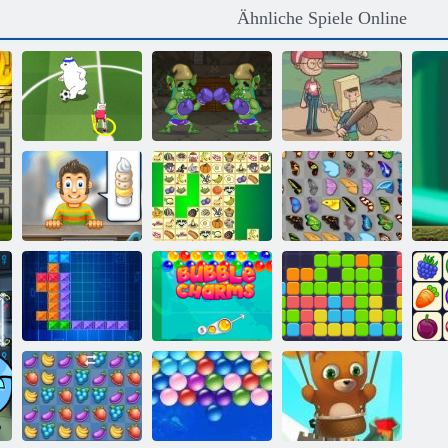
Ähnliche Spiele Online
Hinterhof-
Toon Cup 2016
Troll Boxen
Helden
Schmetterlings
Cremiges Eis
Kris Mahjong
Kyodai
Ten Trix
Bubble Charms
11x11
O