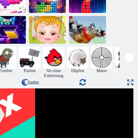
Perfekter
Push-Bilder
Blockblaster
Tropfen
Baby-Hazel Bed
Block VS
Time
Heroisch Pilot
Zombie
Parken
Ab einer
Hüpfen
Matze
Aktion
Entfernung
Darker