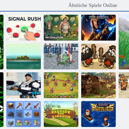
Ähnliche Spiele Online
Pudge: Fat
Evolution
Signalrausch
Clicker
Erzsturm
Ehrfürchtig
Reich Insel
Feudalismus 3
Eroberung
Mad Kampf
Schmiede von
Marines
Royal Knight
Imperien