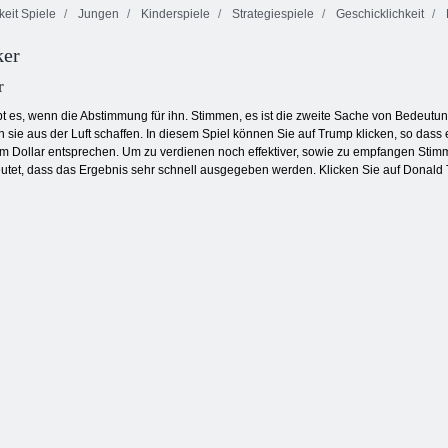
keit Spiele
Jungen
Kinderspiele
Strategiespiele
Geschicklichkeit
ker
Grindcraft
Schützen Sie das
Schlachtschiffe
Remastered
Königreich
Piraten
r
 es, wenn die Abstimmung für ihn. Stimmen, es ist die zweite Sache von Bedeutung f
n sie aus der Luft schaffen. In diesem Spiel können Sie auf Trump klicken, so dass 
em Dollar entsprechen. Um zu verdienen noch effektiver, sowie zu empfangen St
deutet, dass das Ergebnis sehr schnell ausgegeben werden. Klicken Sie auf Donal