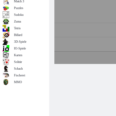
Match 3
Puzzles
Sudoku
Zuma
Tetris
Billard
3D-Spiele
IO-Spiele
Karten
Solitär
Schach
Fischerei
MMO