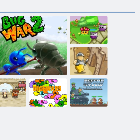
Wächter des
Hains
Schutz des
Kreuzfahrers
Fröhliches
Verteidige den
Dessert
Käferkrieg 2
Würfelkriege
Panzer