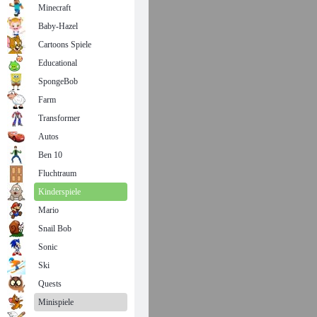
Minecraft
Baby-Hazel
Cartoons Spiele
Educational
SpongeBob
Farm
Transformer
Autos
Ben 10
Fluchtraum
Kinderspiele
Mario
Snail Bob
Sonic
Ski
Quests
Minispiele