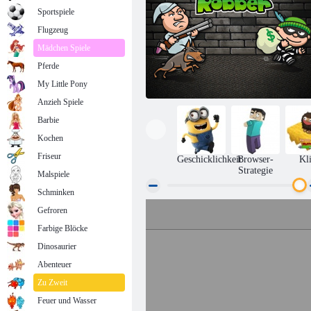
Sportspiele
Flugzeug
Mädchen Spiele
Pferde
My Little Pony
Anzieh Spiele
Barbie
Kochen
Friseur
Geschicklichkeit
Browser-
Kl
Strategie
Malspiele
Schminken
Gefroren
Bob the Robber
Farbige Blöcke
Dinosaurier
Abenteuer
Zu Zweit
Feuer und Wasser