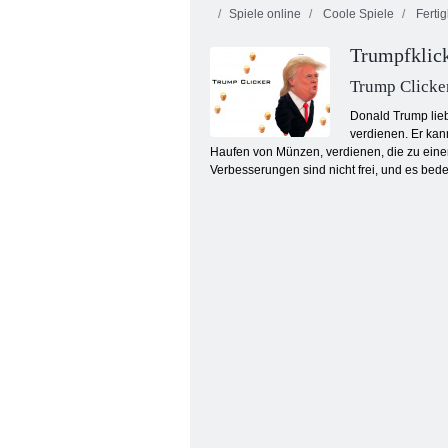
Spiele online
Coole Spiele
Fertig
Trumpfklic
Trump Clicke
Donald Trump liebt
verdienen. Er kan
Haufen von Münzen, verdienen, die zu ein
Intergalaktische Battleships
Verbesserungen sind nicht frei, und es be