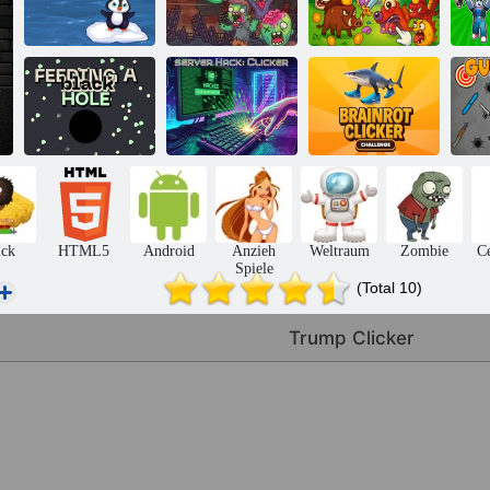
F
Tippen Sie auf
Pinguin Sprung
Flieg oder stirb
Jäger
O
Ein Schwarzes
Server-Hack:
Brainrot Clicker
W
Loch füttern
Clicker
Challenge
ick
HTML5
Android
Anzieh
Weltraum
Zombie
Ce
Spiele
(Total 10)