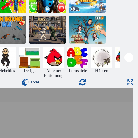
itnessstudio-
Nennen Sie den
Simulator
blauen Traktor:
Pinguin-Clicker-
nline Escape
Evolution
Fiesta
Squid Game
affenabprall
Jungs – Kampf
Evolution: Alle
im Leerlauf
um den Bezirk
Charaktere!
lebrities
Design
Ab einer
Lernspiele
Hüpfen
Rätsel
Entfernung
Darker