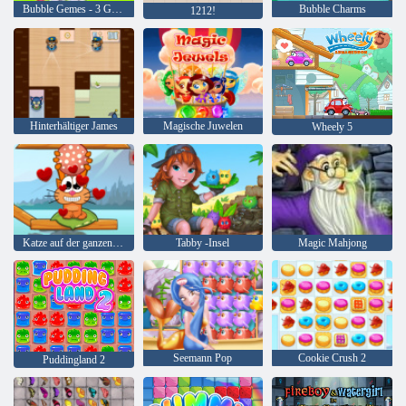
Bubble Gemes - 3 Gewinnt
Bubble Charms
1212!
Hinterhältiger James
Magische Juwelen
Wheely 5
Katze auf der ganzen Welt - Alpenseen
Tabby -Insel
Magic Mahjong
Seemann Pop
Cookie Crush 2
Puddingland 2