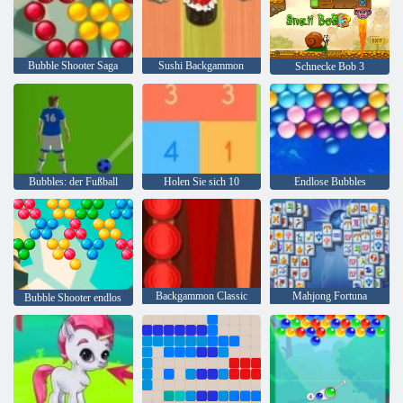
Bubble Shooter Saga
Sushi Backgammon
Schnecke Bob 3
Bubbles: der Fußball
Holen Sie sich 10
Endlose Bubbles
Backgammon Classic
Mahjong Fortuna
Bubble Shooter endlos