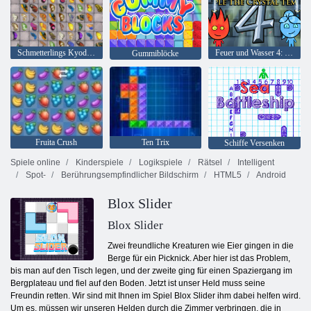
Schmetterlings Kyodai HD
Feuer und Wasser 4: Kristalltempel
Gummiblöcke
Fruita Crush
Ten Trix
Schiffe Versenken
Spiele online
Kinderspiele
Logikspiele
Rätsel
Intelligent
Spot-
Berührungsempfindlicher Bildschirm
HTML5
Android
Blox Slider
Blox Slider
Zwei freundliche Kreaturen wie Eier gingen in die
Berge für ein Picknick. Aber hier ist das Problem,
bis man auf den Tisch legen, und der zweite ging für einen Spaziergang im
Bergplateau und fiel auf den Boden. Jetzt ist unser Held muss seine
Freundin retten. Wir sind mit Ihnen im Spiel Blox Slider ihm dabei helfen wird.
Um es, müssen wir unseren Helden durch die Zimmer verbringen, die in