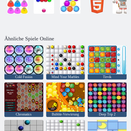
Ähnliche Spiele Online
Cold Fusion
Mind Your Marbles
Tirvik
Chromatics
Bubble-Verwirrung
Deep Trip 2