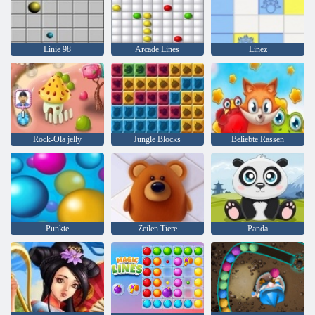
Linie 98
Arcade Lines
Linez
Rock-Ola jelly
Jungle Blocks
Beliebte Rassen
Punkte
Zeilen Tiere
Panda