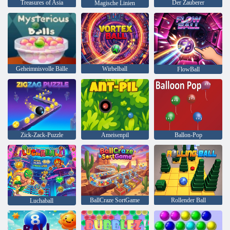
Treasures of Asia
Der Zauberer
Magische Linien
Geheimnisvolle Bälle
Wirbelball
FlowBall
Zick-Zack-Puzzle
Ameisenpil
Ballon-Pop
BallCraze SortGame
Rollender Ball
Luchaball