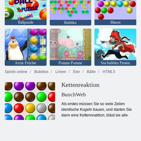
Ballpuzzle
Blasen
Bubblez
Arctic Früchte
Pomme Pomme
Sea bubbles Piraten
Spiele online
Bubbles
Linien
Eier
Bälle
HTML5
Kettenreaktion
BunchWeb
Als erstes müssen Sie so viele Zeilen
identische Kugeln bauen, und starten Sie
dann eine Kettenreaktion, bläst sie alle.