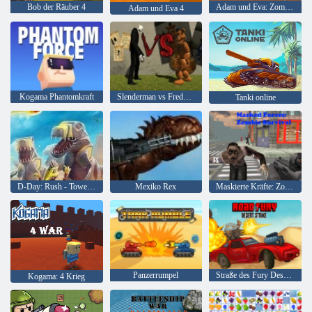
Bob der Räuber 4
Adam und Eva: Zombies
Adam und Eva 4
Kogama Phantomkraft
Slenderman vs Freddy Der Fazbear
Tanki online
D-Day: Rush - Tower Defense
Mexiko Rex
Maskierte Kräfte: Zombie-Überleben
Panzerrumpel
Straße des Fury Desert Strike
Kogama: 4 Krieg