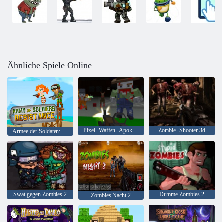
Ähnliche Spiele Online
Pixel -Waffen -Apokalypse 6
Zombie -Shooter 3d
Armee der Soldaten: Widerstand
Swat gegen Zombies 2
Dumme Zombies 2
Zombies Nacht 2