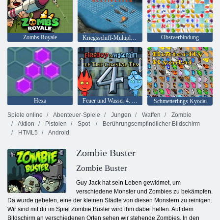
Zombs Royale
Obstverbindung
Kriegsschiff-Multiplayer
Hexa
Feuer und Wasser 4: Kristalltempel
Schmetterlings Kyodai
Spiele online
Abenteuer-Spiele
Jungen
Waffen
Zombie
Aktion
Pistolen
Spot-
Berührungsempfindlicher Bildschirm
HTML5
Android
Zombie Buster
Zombie Buster
Guy Jack hat sein Leben gewidmet, um
verschiedene Monster und Zombies zu bekämpfen.
Da wurde gebeten, eine der kleinen Städte von diesen Monstern zu reinigen.
Wir sind mit dir im Spiel Zombie Buster wird ihm dabei helfen. Auf dem
Bildschirm an verschiedenen Orten sehen wir stehende Zombies. In den