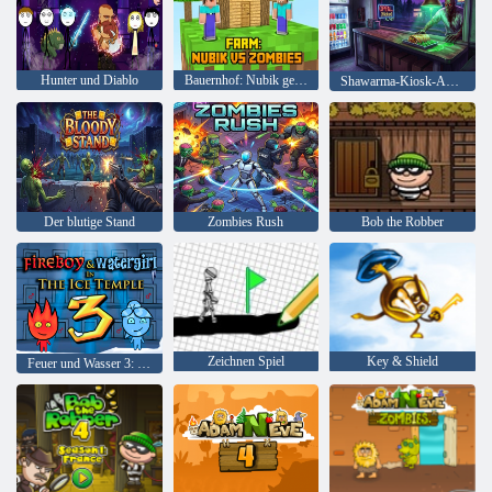
Hunter und Diablo
Bauernhof: Nubik gegen Zombies
Shawarma-Kiosk-Anomalie-Spiel
Der blutige Stand
Zombies Rush
Bob the Robber
Zeichnen Spiel
Key & Shield
Feuer und Wasser 3: Der Eistempel