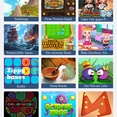
Stickkriege
Pirate Treasure Island
Sailor Chic gegen Pirate Charme
Piratenschiffe: bauen und kämpfen
Die versteckte Beute
Baby-Haselnuss: Ein Tag im Kindergarten
Sterne-Küche
Das Web der Liebe
Koffer