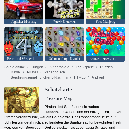
Täglicher Mustang
Kris Mahjong
Puzzle Kätzchen
Feuer und Wasser 4: Kristalltempel
Schmetterlings Kyodai
Bubble Gemes - 3 Gewinnt
Spiele online
Jungen
Kinderspiele
Logikspiele
Puzzles
Rätsel
Pirates
Pädagogisch
Berührungsempfindlicher Bildschirm
HTML5
Android
Schatzkarte
Treasure Map
Piraten sind Seeräuber, sie rauben
Handelskarawanen, und der einzige Gott, der von
Piraten verehrt wurde, war ein Goldpiastre. Der Transport der Beute auf
Schiffen war gefährlich, also landeten die Banditen auf unbewohnten Inseln,
weit weg von Seewegen. Dort versteckten sie zuverlässig Schätze, und