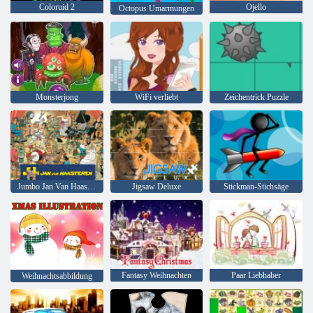
Coloruid 2
Ojello
Octopus Umarmungen
Monsterjong
WiFi verliebt
Zeichentrick Puzzle
Jumbo Jan Van Haasteren
Jigsaw Deluxe
Stickman-Stichsäge
Fantasy Weihnachten
Paar Liebhaber
Weihnachtsabbildung