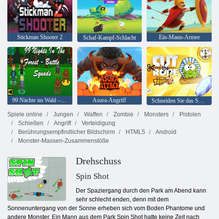
Stickman Shooter 2
Ein-Mann-Armee
Schaf-Kampf-Schlacht
99 Nächte im Wald – Battle Squads
Asura-Angriff
Schneiden Sie das Seil: Zeitreisen
Spiele online
Jungen
Waffen
Zombie
Monsters
Pistolen
Schießen
Angriff
Verteidigung
Berührungsempfindlicher Bildschirm
HTML5
Android
Monster-Massen-Zusammenstöße
Drehschuss
Spin Shot
Der Spaziergang durch den Park am Abend kann
sehr schlecht enden, denn mit dem
Sonnenuntergang von der Sonne erheben sich vom Boden Phantome und
andere Monster. Ein Mann aus dem Park Spin Shot hatte keine Zeit nach