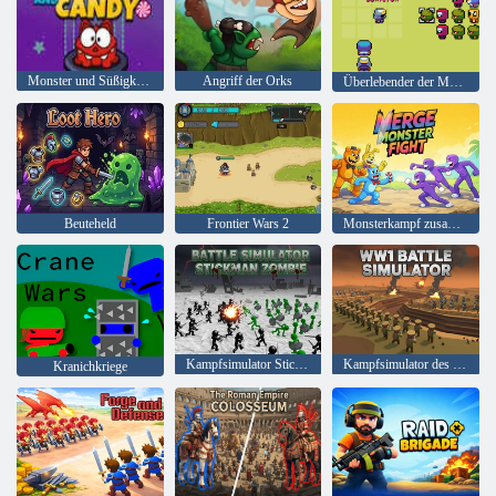
Monster und Süßigkeiten
Angriff der Orks
Überlebender der Metamorphosen
Beuteheld
Frontier Wars 2
Monsterkampf zusammenführen
Kampfsimulator Stickman Zombie
Kampfsimulator des Ersten Weltkriegs
Kranichkriege