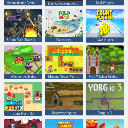
Schmiede und Verteidigung
Raid-Brigade
Das Kolosseum des Römischen Reiches
Untote Welt-Skelettkrieger
Faltenkrieg
Graf Pusher
Wächter des Hains
Monster Tower Verteidigung
Mini Wächter Schloss Verteidigung
Basisverteidigung
Yorg. io 3
Slime Rush TD