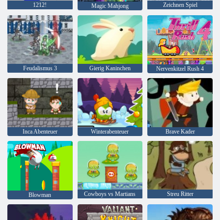
1212!
Zeichnen Spiel
Magic Mahjong
Feudalismus 3
Gierig Kaninchen
Nervenkitzel Rush 4
Inca Abenteuer
Winterabenteuer
Brave Kader
Cowboys vs Martians
Streu Ritter
Blowman