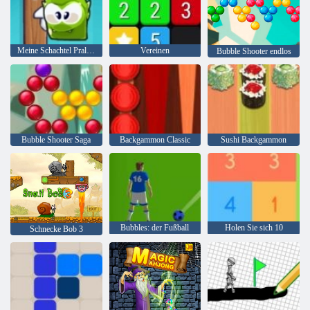
Meine Schachtel Pralinen
Vereinen
Bubble Shooter endlos
Bubble Shooter Saga
Backgammon Classic
Sushi Backgammon
Bubbles: der Fußball
Holen Sie sich 10
Schnecke Bob 3