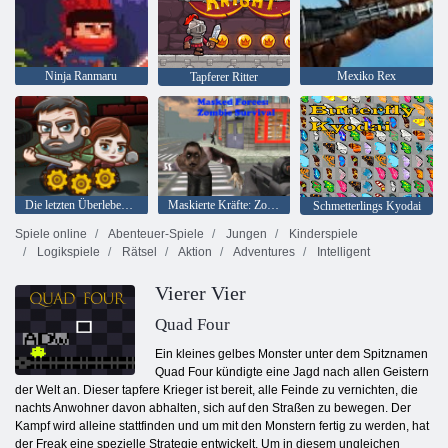
Ninja Ranmaru
Mexiko Rex
Tapferer Ritter
Die letzten Überlebenden
Maskierte Kräfte: Zombie-Überleben
Schmetterlings Kyodai
Spiele online
Abenteuer-Spiele
Jungen
Kinderspiele
Logikspiele
Rätsel
Aktion
Adventures
Intelligent
Vierer Vier
Quad Four
Ein kleines gelbes Monster unter dem Spitznamen
Quad Four kündigte eine Jagd nach allen Geistern
der Welt an. Dieser tapfere Krieger ist bereit, alle Feinde zu vernichten, die
nachts Anwohner davon abhalten, sich auf den Straßen zu bewegen. Der
Kampf wird alleine stattfinden und um mit den Monstern fertig zu werden, hat
der Freak eine spezielle Strategie entwickelt. Um in diesem ungleichen