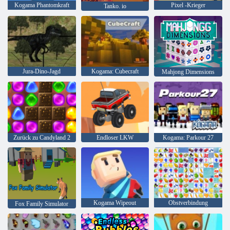
Kogama Phantomkraft
Pixel -Krieger
Tanko. io
Jura-Dino-Jagd
Kogama: Cubecraft
Mahjong Dimensions
Zurück zu Candyland 2
Endloser LKW
Kogama: Parkour 27
Kogama Wipeout
Obstverbindung
Fox Family Simulator