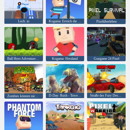
Loch. io
Kogama: Erreich die Flagge
Pixelüberleben
Ball Hero Adventure: Roter Schlagball
Kogama: Herzland
Gungame 24 Pixel
D-Day: Rush - Tower Defense
Straße des Fury Desert Strike
Zombies können nicht springen