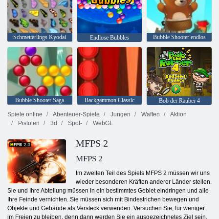
Schmetterlings Kyodai
Bubble Shooter endlos
Endlose Bubbles
Bubble Shooter Saga
Backgammon Classic
Bob der Räuber 4
Spiele online
Abenteuer-Spiele
Jungen
Waffen
Aktion
Pistolen
3d
Spot-
WebGL
MFPS 2
MFPS 2
Im zweiten Teil des Spiels MFPS 2 müssen wir uns
wieder besonderen Kräften anderer Länder stellen.
Sie und Ihre Abteilung müssen in ein bestimmtes Gebiet eindringen und alle
Ihre Feinde vernichten. Sie müssen sich mit Bindestrichen bewegen und
Objekte und Gebäude als Versteck verwenden. Versuchen Sie, für weniger
im Freien zu bleiben, denn dann werden Sie ein ausgezeichnetes Ziel sein.