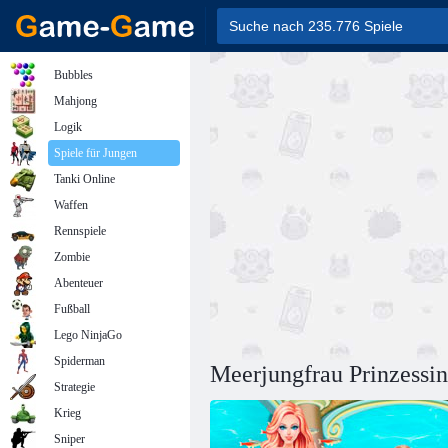
Bubbles
Mahjong
Logik
Spiele für Jungen
Tanki Online
Waffen
Rennspiele
Zombie
Abenteuer
Fußball
Lego NinjaGo
Spiderman
Meerjungfrau Prinzessi
Strategie
Krieg
Sniper