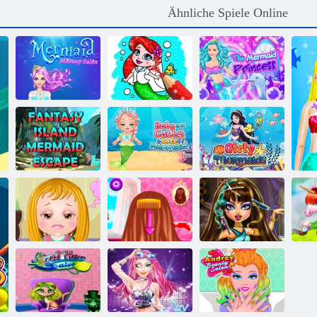
Ähnliche Spiele Online
Die
Meerjungfrau-
Malbuch:
Meerjungfrau-
Make-up-Salon
Meerjungfrau
Prinzessin
Fantasy Island
Baby Cathy
Meerjungfrau
Ep34 Süße
Mädchenhafte
Flucht
Meerjungfrau
Meerjungfrauen
Kleopatra
Baby-Hazel
Haar tun
Wirkliche
Haarpflege
Entwurf
Haarschnitte
Sc