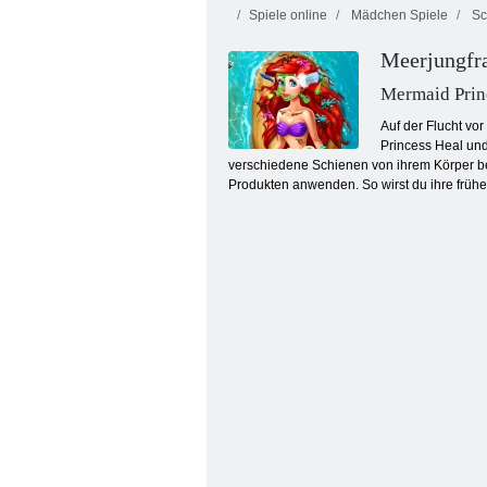
Spiele online
Mädchen Spiele
Sc
Meerjungfra
Mermaid Prin
Auf der Flucht vo
Princess Heal und
verschiedene Schienen von ihrem Körper be
Baby-Meerjungfrauen-Abenteuer
Produkten anwenden. So wirst du ihre früh