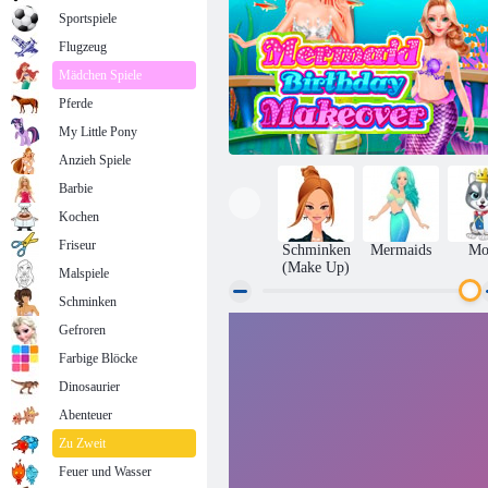
Sportspiele
Flugzeug
Mädchen Spiele
Pferde
My Little Pony
Anzieh Spiele
Barbie
Kochen
Friseur
Schminken
Mermaids
Mo
(Make Up)
Malspiele
Schminken
Gefroren
Mermaid Geburtstag Makeover
Farbige Blöcke
Dinosaurier
Abenteuer
Zu Zweit
Feuer und Wasser