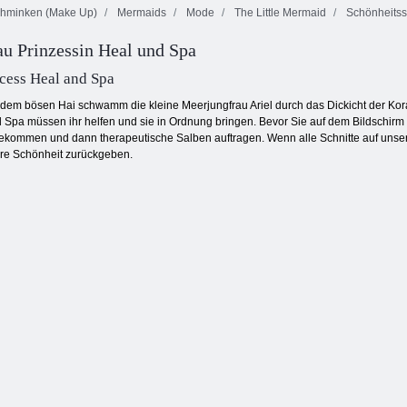
hminken (Make Up)
Mermaids
Mode
The Little Mermaid
Schönheitss
u Prinzessin Heal und Spa
Superstar-
Audrey
Katzenfriseursalon
Friseursalon
Schönheitssalon
cess Heal and Spa
r dem bösen Hai schwamm die kleine Meerjungfrau Ariel durch das Dickicht der Kora
 Spa müssen ihr helfen und sie in Ordnung bringen. Bevor Sie auf dem Bildschirm e
kommen und dann therapeutische Salben auftragen. Wenn alle Schnitte auf unsere
ere Schönheit zurückgeben.