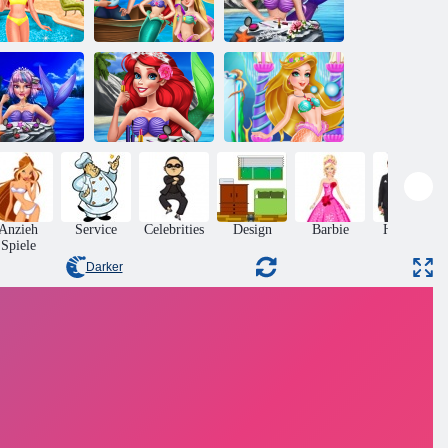
eerjungfrau
Prinzessin
inzessin Pool
Twisted
Mermaid
Zeit
Valentins Datum
Makeup Style
eerjungfrau
Prinzessin
Prinzessin
Sommer Make -
Meerjungfrau
ues Make -up
up
Schönheitspflege
Anzieh
Service
Celebrities
Design
Barbie
Hochzeit
Spiele
Darker