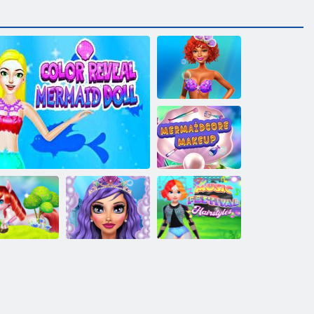
Die trendige
Meerjungfrau
Mermaidcore
Make-up
Einhorn-
Meerjungfrauen
Musik Festival
hönheitssalon
Color Reveal Meerjungfrau-Puppe
Makeup Salon
Frisuren