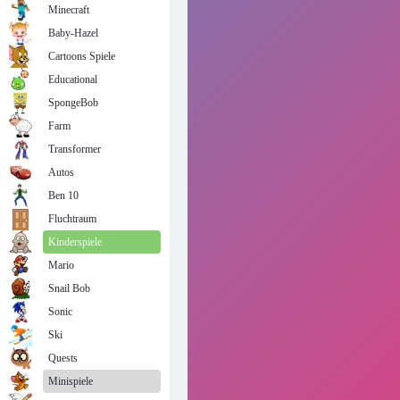
Minecraft
Baby-Hazel
Cartoons Spiele
Educational
SpongeBob
Farm
Transformer
Autos
Ben 10
Fluchtraum
Kinderspiele
Mario
Snail Bob
Sonic
Ski
Quests
Minispiele