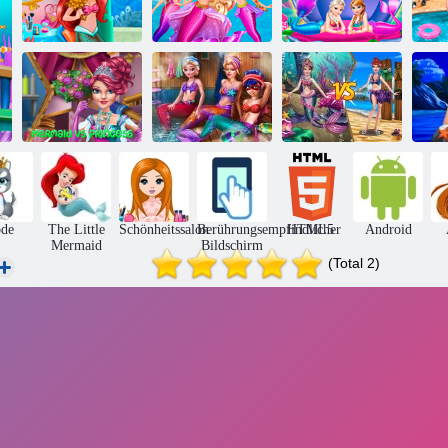
Prinzessin
Meerjungfrau
M
Meerjungfrau-
Meerjungfrau
Prinzessinnen
Pr
Verfassung
Krönung
verkleiden sich
M
Meerjungfrau
Meerjungfrauen
Meerjungfrau vs
gegen Prinzessin
Sauna Realife
Prinzessin Outfit
Ne
de
The Little
Schönheitssalon
Berührungsempfindlicher
HTML5
Android
Mermaid
Bildschirm
(Total 2)