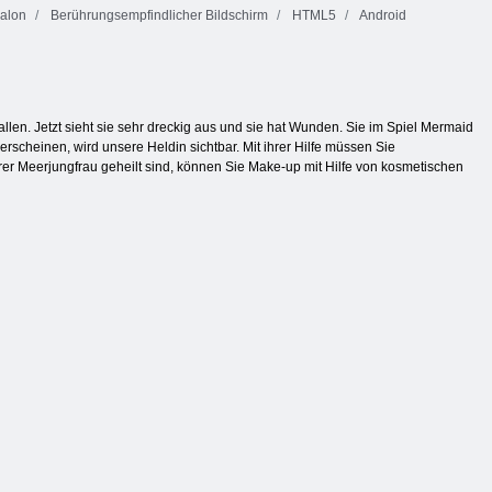
alon
Berührungsempfindlicher Bildschirm
HTML5
Android
llen. Jetzt sieht sie sehr dreckig aus und sie hat Wunden. Sie im Spiel Mermaid
rscheinen, wird unsere Heldin sichtbar. Mit ihrer Hilfe müssen Sie
r Meerjungfrau geheilt sind, können Sie Make-up mit Hilfe von kosmetischen