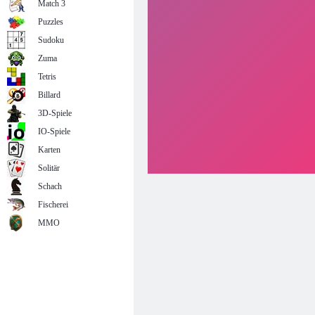
Match 3
Puzzles
Sudoku
Zuma
Tetris
Billard
3D-Spiele
IO-Spiele
Karten
Solitär
Schach
Fischerei
MMO