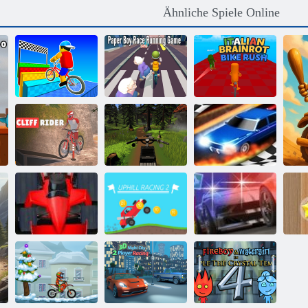
Ähnliche Spiele Online
Italienischer
Obby auf einem
Paper Boy Race
Brainrot -
Fahrrad
Running Game
Fahrradsturm
Chill Drive
Klippenreiter
Simulator 2
Race 3d ziehen
M
Formel -Fieber
Bergauf renn 2
Straße Pursuit