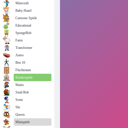
Minecraft
Baby-Hazel
Cartoons Spiele
Educational
SpongeBob
Farm
Transformer
Autos
Ben 10
Fluchtraum
Kinderspiele
Mario
Snail Bob
Sonic
Ski
Quests
Minispiele