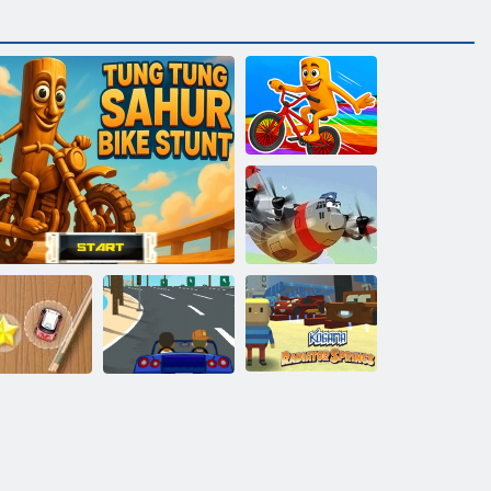
Italienischer
Brainrotbike
Rush
Heroisch Pilot
ini Rennen-
Thug-
Kogama:
Ansturm
Tung Tung Sahur Bike Stunt
Rennfahrer
Kühlerfedern