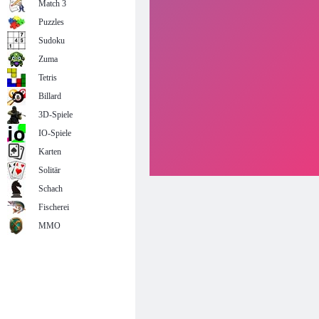
Match 3
Puzzles
Sudoku
Zuma
Tetris
Billard
3D-Spiele
IO-Spiele
Karten
Solitär
Schach
Fischerei
MMO