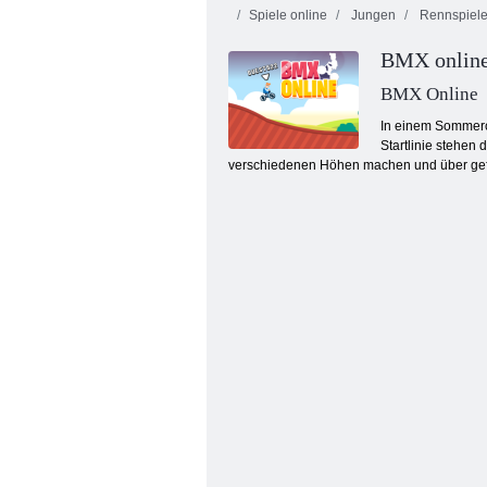
Spiele online
Jungen
Rennspiel
BMX onlin
BMX Online
In einem Sommerc
Startlinie stehen
verschiedenen Höhen machen und über gefähr
Fahrrad kommt