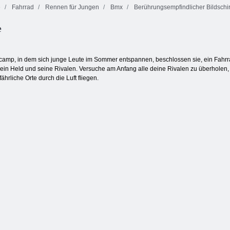
e
Fahrrad
Rennen für Jungen
Bmx
Berührungsempfindlicher Bildschi
Feuer und
e
Moto x3M
3D Night City 2
Wasser 4:
Winter
Spielerrennen
Kristalltempel
amp, in dem sich junge Leute im Sommer entspannen, beschlossen sie, ein Fahrra
 dein Held und seine Rivalen. Versuche am Anfang alle deine Rivalen zu überhol
liche Orte durch die Luft fliegen.