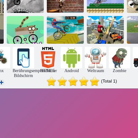
Stick BMX
Madness
Tricks auf BMX
Mario BMXe
Pr
Parkour Heroes:
BMX-
X
RigBMX 2
Superheld BMX
Stuntbike-
u2
Crash Fluch
Space Rider
Turnier
mx
Berührungsempfindlicher
HTML5
Android
Weltraum
Zombie
Bildschirm
(Total 1)