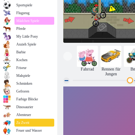
Sportspiele
Flugzeug
Mädchen Spiele
Pferde
My Little Pony
Anzieh Spiele
Barbie
Kochen
Friseur
Fahrrad
Rennen für
B
Jungen
Malspiele
Schminken
Gefroren
BMX Pro Style
Farbige Blöcke
Dinosaurier
Abenteuer
Zu Zweit
Feuer und Wasser