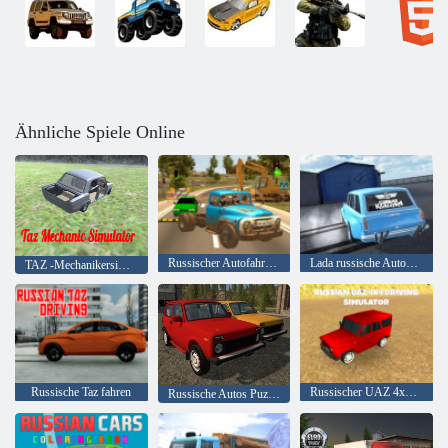
Ähnliche Spiele Online
Russischer Autofahrer Zil 130
Lada russische Autodrift
TAZ -Mechanikersimulator
Russische Taz fahren
Russischer UAZ 4x4 Fahrsimulator
Russische Autos Puzzle