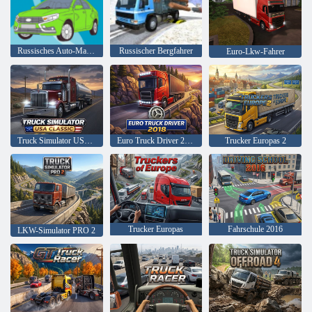
Russisches Auto-Malbuch
Russischer Bergfahrer
Euro-Lkw-Fahrer
Truck Simulator USA: Klassiker
Euro Truck Driver 2018
Trucker Europas 2
Trucker Europas
Fahrschule 2016
LKW-Simulator PRO 2