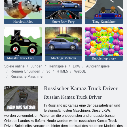
Heroisch Pilot
Thug-Rennfahrer
Street Race Fury
Monster Truck Forest-Lieferung
Mächtige Motoren
Bubble Pop Story
Spiele online
Jungen
Rennspiele
LKW
Autorennspiele
Rennen für Jungen
3d
HTML5
WebGL
Russische Maschinen
Russischer Kamaz Truck Driver
Russian Kamaz Truck Driver
In Russland ist Kamaz eine der passabelsten und
leistungsfähigsten Maschinen. Diese LKWs
werden verwendet, um Waren an die entlegensten und unpassierbarsten
Orte des Landes zu liefern. Heute werden wir im russischen Kamaz Truck
Driver-Spiel selbst versuchen, hinter dem Lenkrad des neuesten Modells des