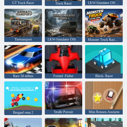
GT Truck Racer
LKW-Simulator OffRoad 4
Truck Racer
Tiertransport
LKW-Simulator Offroad 2
Monster Truck Racing Spiel Truck Race
Race 3d ziehen
Formel -Fieber
Block- Racer
Straße Pursuit
Mini Rennen-Ansturm
Bergauf renn 2