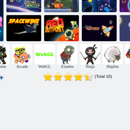
Galaktischer
Raumkabel
Bulle
Weltraumtunnel
We
Roter
Raumflügel
Außenposten
Weltraumastro
Ga
olen
Arcade
WebGL
Zombie
Ninja
Hüpfen
(Total 10)