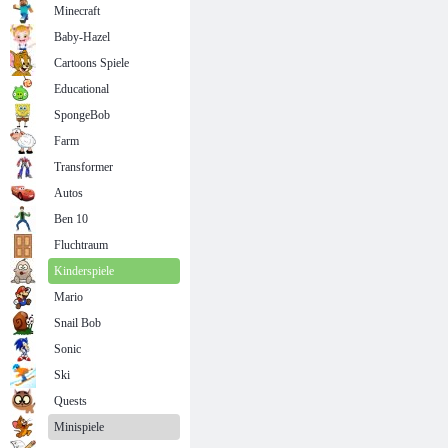
Minecraft
Baby-Hazel
Cartoons Spiele
Educational
SpongeBob
Farm
Transformer
Autos
Ben 10
Fluchtraum
Kinderspiele
Mario
Snail Bob
Sonic
Ski
Quests
Minispiele