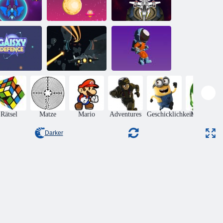
ltraum Blaze
Weltraumfreunde
Sky Invasion
Weltraumkampf-
laxy Defense
Simulator
Ungravitation
Rätsel
Matze
Mario
Adventures
Geschicklichkeit
Monsters
Darker