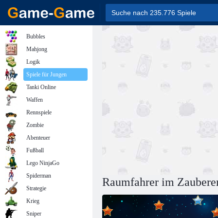
Bubbles
Mahjong
Logik
Spiele für Jungen
Tanki Online
Waffen
Rennspiele
Zombie
Abenteuer
Fußball
Lego NinjaGo
Spiderman
Raumfahrer im Zaubere
Strategie
Krieg
Sniper