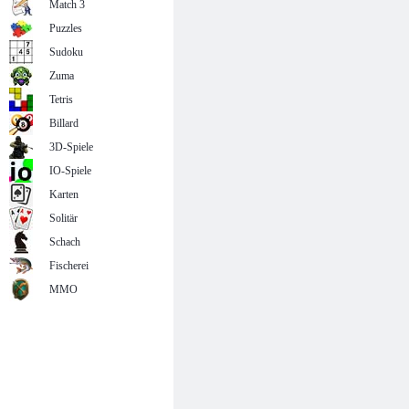
Match 3
Puzzles
Sudoku
Zuma
Tetris
Billard
3D-Spiele
IO-Spiele
Karten
Solitär
Schach
Fischerei
MMO