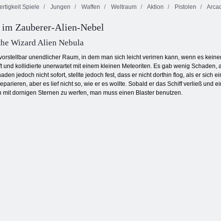
rtigkeit Spiele
Jungen
Waffen
Weltraum
Aktion
Pistolen
Arca
 im Zauberer-Alien-Nebel
Straße des Fury
Bob der Räuber
Kogama:
Desert Strike
4
Weihnachtsparkour
the Wizard Alien Nebula
vorstellbar unendlicher Raum, in dem man sich leicht verirren kann, wenn es kein
t und kollidierte unerwartet mit einem kleinen Meteoriten. Es gab wenig Schaden
n jedoch nicht sofort, stellte jedoch fest, dass er nicht dorthin flog, als er sich
eparieren, aber es lief nicht so, wie er es wollte. Sobald er das Schiff verließ u
mit dornigen Sternen zu werfen, man muss einen Blaster benutzen.