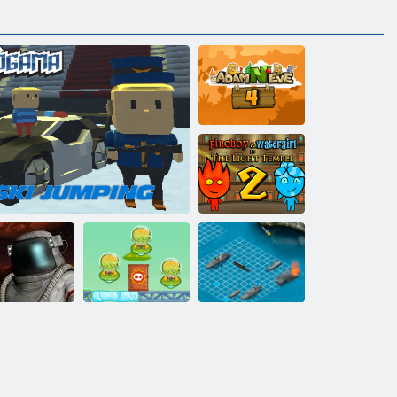
Adam und Eva 4
Feuer und
Wasser 2:
Lichttempel
Cowboys vs
Schlachtschiff
chlachtareal
Kogama Skispringen!!
Martians
Krieg