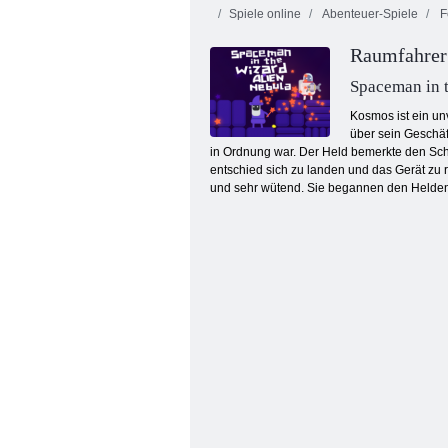
Spiele online
Abenteuer-Spiele
Fe
Raumfahrer
Spaceman in 
Kosmos ist ein un
über sein Geschäf
in Ordnung war. Der Held bemerkte den Schade
Kogama Phantomkraft
entschied sich zu landen und das Gerät zu r
und sehr wütend. Sie begannen den Helden 