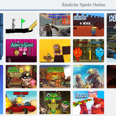
Ähnliche Spiele Online
Maskierte
Kräfte: Zombie-
Kogama: 4
Zeichnen Spiel
Überleben
Krieg
Feuer und
Adam und Eva:
Adam N Eve 8
Wasser 1:
Adam der Geist
Die Liebesquest
Waldtempel
Bob der Räuber
5:
Zombies können
D-Day: Rush -
Tempelabenteuer
nicht springen
Tower Defense
S