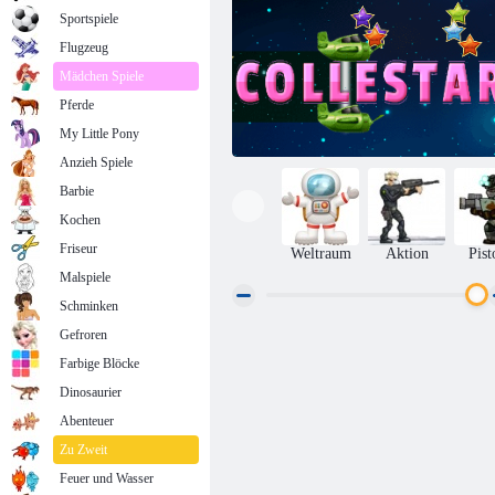
Sportspiele
Flugzeug
Mädchen Spiele
Pferde
My Little Pony
Anzieh Spiele
Barbie
Kochen
Friseur
Weltraum
Aktion
Pist
Malspiele
Schminken
Gefroren
Callestar
Farbige Blöcke
Dinosaurier
Abenteuer
Zu Zweit
Feuer und Wasser