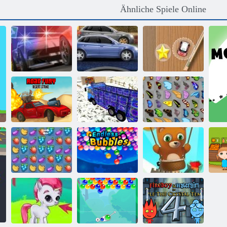
Ähnliche Spiele Online
Mini Rennen-
Straße Pursuit
Street Race Fury
Ansturm
Straße des Fury
Lastkraftwagen
Schmetterlings
Desert Strike
18
Kyodai
Bubble Shooter
Fruita Crush
Endlose Bubbles
endlos
O