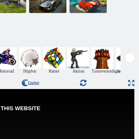
Rennen:
rstörung und
rfolgungsjagd
GT Rush 2026
Crashy Chasy
otorrad
Hüpfen
Rätsel
Aktion
Turmverteidigung
Adventures
Darker