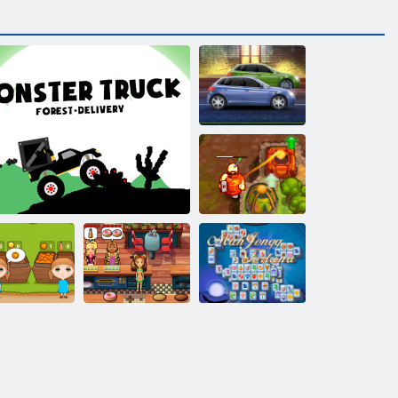
Mächtige
Motoren
Verfluchter
Schatz 2
Köstliche
Emilys New
Mahjong
range Ranch
Monster Truck Forest-Lieferung
Beginning
Fortuna