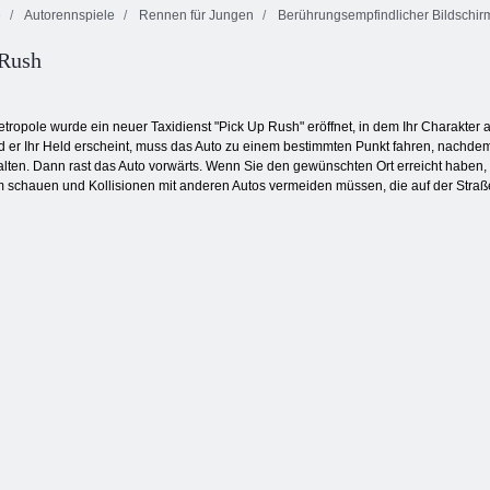
e
Autorennspiele
Rennen für Jungen
Berührungsempfindlicher Bildschir
Feuer und
 Rush
Bubble Gemes -
Wasser 4:
3 Gewinnt
Bubble Charms
Kristalltempel
tropole wurde ein neuer Taxidienst "Pick Up Rush" eröffnet, in dem Ihr Charakter a
d er Ihr Held erscheint, muss das Auto zu einem bestimmten Punkt fahren, nachdem 
alten. Dann rast das Auto vorwärts. Wenn Sie den gewünschten Ort erreicht haben, 
irm schauen und Kollisionen mit anderen Autos vermeiden müssen, die auf der Straß