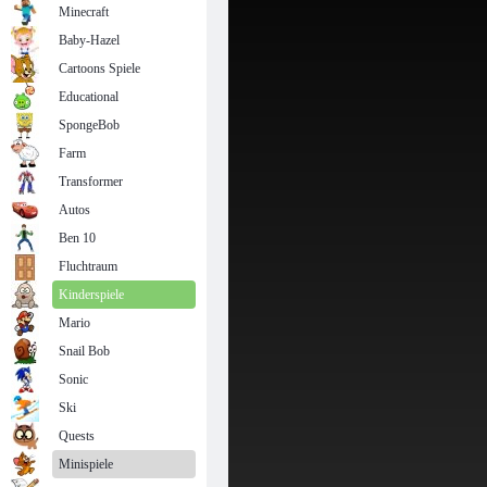
Minecraft
Baby-Hazel
Cartoons Spiele
Educational
SpongeBob
Farm
Transformer
Autos
Ben 10
Fluchtraum
Kinderspiele
Mario
Snail Bob
Sonic
Ski
Quests
Minispiele