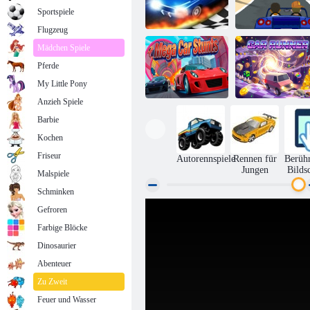
Sportspiele
Flugzeug
Mädchen Spiele
Pferde
Thug-
Race 3d ziehen
Rennfahrer
My Little Pony
Anzieh Spiele
Barbie
Kochen
Mega-Auto-
Stunts
Autoläufer
Friseur
Autorennspiele
Rennen für
Berüh
Jungen
Bilds
Malspiele
Schminken
Gefroren
Farbige Blöcke
Dinosaurier
Abenteuer
Zu Zweit
Feuer und Wasser