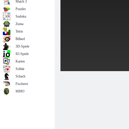
Match 3
Puzzles
Sudoku
Zuma
Tetris
Billard
3D-Spiele
IO-Spiele
Karten
Solitär
Schach
Fischerei
MMO