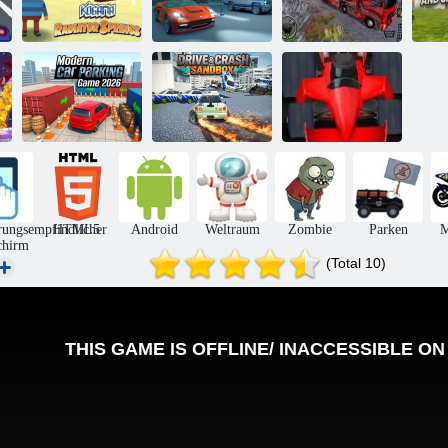
Kogama:
3D Night City 2
Lastwagen: Euro
Ze
Kühlerfedern
Spielerrennen
American Tour
Ve
Modernes
Drive & Crash
Parkspiel 2026
Sandbox
Formel -Fieber
rungsempfindlicher
HTML5
Android
Weltraum
Zombie
Parken
M
chirm
(Total 10)