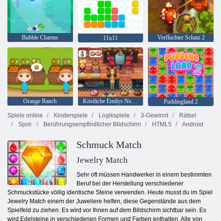
Bubble Charms
Verfluchter Schatz 2
11x11
Orange Ranch
Köstliche Emilys New Beginning
Puddingland 2
Spiele online
Kinderspiele
Logikspiele
3-Gewinnt
Rätsel
Spot-
Berührungsempfindlicher Bildschirm
HTML5
Android
Schmuck Match
Jewelry Match
Sehr oft müssen Handwerker in einem bestimmten
Beruf bei der Herstellung verschiedener
Schmuckstücke völlig identische Steine ​​verwenden. Heute musst du im Spiel
Jewelry Match einem der Juweliere helfen, diese Gegenstände aus dem
Spielfeld zu ziehen. Es wird vor Ihnen auf dem Bildschirm sichtbar sein. Es
wird Edelsteine ​​in verschiedenen Formen und Farben enthalten. Alle von