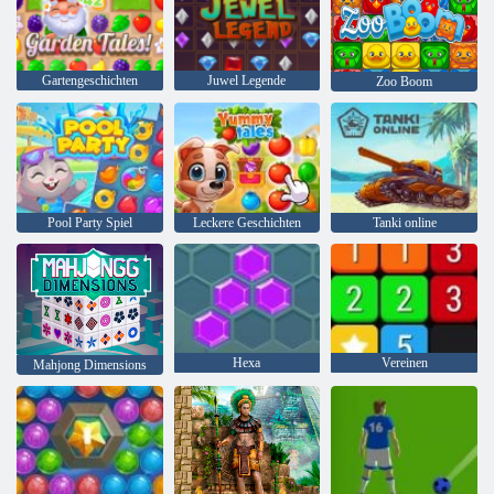
Gartengeschichten
Juwel Legende
Zoo Boom
Pool Party Spiel
Leckere Geschichten
Tanki online
Hexa
Vereinen
Mahjong Dimensions