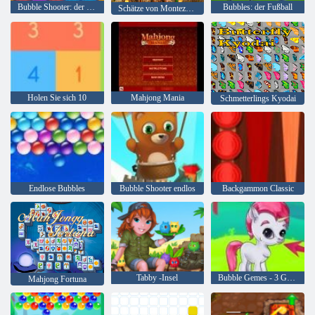
Bubble Shooter: der See
Bubbles: der Fußball
Schätze von Montezuma 2
Holen Sie sich 10
Mahjong Mania
Schmetterlings Kyodai
Endlose Bubbles
Bubble Shooter endlos
Backgammon Classic
Tabby -Insel
Bubble Gemes - 3 Gewinnt
Mahjong Fortuna