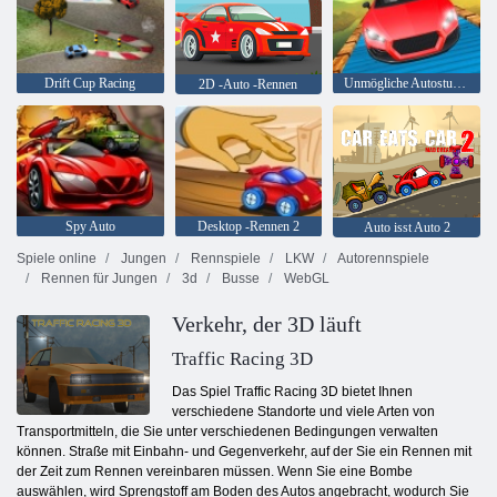
Drift Cup Racing
Unmögliche Autostunts 3D
2D -Auto -Rennen
Spy Auto
Desktop -Rennen 2
Auto isst Auto 2
Spiele online
Jungen
Rennspiele
LKW
Autorennspiele
Rennen für Jungen
3d
Busse
WebGL
Verkehr, der 3D läuft
Traffic Racing 3D
Das Spiel Traffic Racing 3D bietet Ihnen
verschiedene Standorte und viele Arten von
Transportmitteln, die Sie unter verschiedenen Bedingungen verwalten
können. Straße mit Einbahn- und Gegenverkehr, auf der Sie ein Rennen mit
der Zeit zum Rennen vereinbaren müssen. Wenn Sie eine Bombe
auswählen, wird Sprengstoff am Boden des Autos angebracht, wodurch Sie