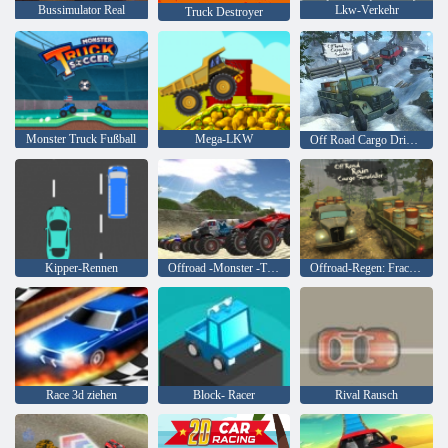
Bussimulator Real
Lkw-Verkehr
Truck Destroyer
Monster Truck Fußball
Mega-LKW
Off Road Cargo Drive-Simulator
Kipper-Rennen
Offroad -Monster -Trucks
Offroad-Regen: Fracht-Simulator
Race 3d ziehen
Block- Racer
Rival Rausch