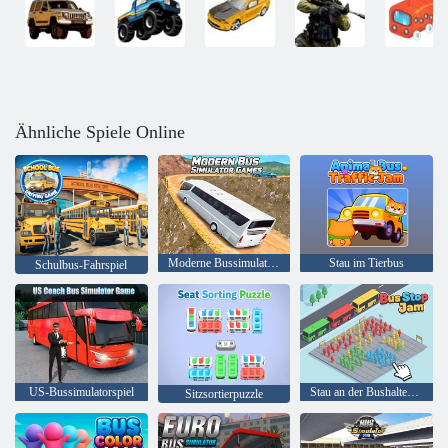
Ähnliche Spiele Online
Moderne Bussimulatorspiele
Stau im Tierbus
Schulbus-Fahrspiel
US-Bussimulatorspiel
Stau an der Bushaltestelle
Sitzsortierpuzzle