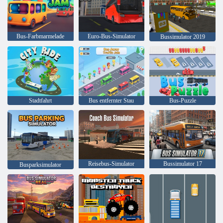
Bus-Farbmarmelade
Euro-Bus-Simulator
Bussimulator 2019
Stadtfahrt
Bus entfernter Stau
Bus-Puzzle
Reisebus-Simulator
Bussimulator 17
Busparksimulator