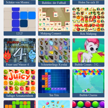
Schätze von Montezuma 2
Holen Sie sich 10
Bubbles: der Fußball
1212!
Mahjong Connect: Woodventure
Kris Mahjong
Feuer und Wasser 4: Kristalltempel
Schmetterlings Kyodai
Bubble Gemes - 3 Gewinnt
Ten Trix
Bubble Charms
Saftiger Armaturenbrett