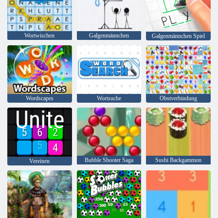
Wortwischen
Galgenmännchen
Galgenmännchen Spiel
Wordscapes
Wortsuche
Obstverbindung
Bubble Shooter Saga
Sushi Backgammon
Vereinen