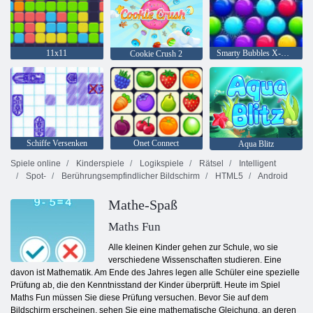
11x11
Smarty Bubbles X-Mas
Cookie Crush 2
Schiffe Versenken
Onet Connect
Aqua Blitz
Spiele online
Kinderspiele
Logikspiele
Rätsel
Intelligent
Spot-
Berührungsempfindlicher Bildschirm
HTML5
Android
Mathe-Spaß
Maths Fun
Alle kleinen Kinder gehen zur Schule, wo sie
verschiedene Wissenschaften studieren. Eine
davon ist Mathematik. Am Ende des Jahres legen alle Schüler eine spezielle
Prüfung ab, die den Kenntnisstand der Kinder überprüft. Heute im Spiel
Maths Fun müssen Sie diese Prüfung versuchen. Bevor Sie auf dem
Bildschirm erscheinen, sehen Sie eine mathematische Gleichung, an deren