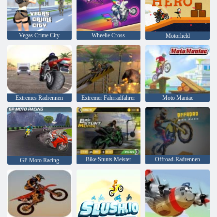
Vegas Crime City
Wheelie Cross
Motorheld
Extremes Radrennen
Extremer Fahrradfahrer
Moto Maniac
Bike Stunts Meister
Offroad-Radrennen
GP Moto Racing