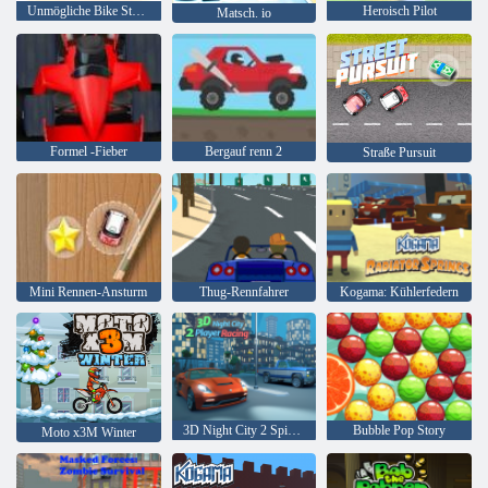
Unmögliche Bike Stunts
Heroisch Pilot
Matsch. io
Formel -Fieber
Bergauf renn 2
Straße Pursuit
Mini Rennen-Ansturm
Thug-Rennfahrer
Kogama: Kühlerfedern
3D Night City 2 Spielerrennen
Bubble Pop Story
Moto x3M Winter