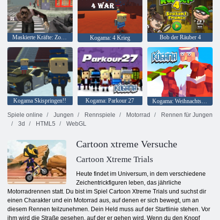
Maskierte Kräfte: Zombie-Überleben
Bob der Räuber 4
Kogama: 4 Krieg
Kogama Skispringen!!
Kogama: Parkour 27
Kogama: Weihnachtsparkour
Spiele online
Jungen
Rennspiele
Motorrad
Rennen für Jungen
3d
HTML5
WebGL
Cartoon xtreme Versuche
Cartoon Xtreme Trials
Heute findet im Universum, in dem verschiedene
Zeichentrickfiguren leben, das jährliche
Motorradrennen statt. Du bist im Spiel Cartoon Xtreme Trials und suchst dir
einen Charakter und ein Motorrad aus, auf denen er sich bewegt, um an
diesem Rennen teilzunehmen. Dein Held muss auf der Startlinie stehen. Vor
ihm wird die Straße gesehen, auf der er gehen wird. Wenn du den Knopf