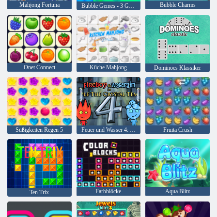
Mahjong Fortuna
Bubble Charms
Bubble Gemes - 3 Gewinnt
Onet Connect
Küche Mahjong
Dominoes Klassiker
Süßigkeiten Regen 5
Feuer und Wasser 4: Kristalltempel
Fruita Crush
Farbblöcke
Aqua Blitz
Ten Trix