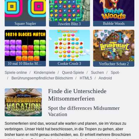
Square Stapler
Bubble Woods
Juwelen Blitz 3
10 mal 10 Blocks Match
Cookie Crush 3
Verfluchter Schatz 2
Spiele online
Kinderspiele
Quest-Spiele
Suchen
Spot-
Berührungsempfindlicher Bildschirm
HTML5
Android
Finde die Unterschiede
Mittsommerferien
Spot the differences Midsummer
Vacation
Sommerferien sind das, worauf alle warten und planen, sie im Voraus zu
verbringen. Unser Held hat beschlossen, in die Tropen zu gehen, aber
bisher kann er nicht genau entscheiden, wo. Er erhielt mehrere Broschüren