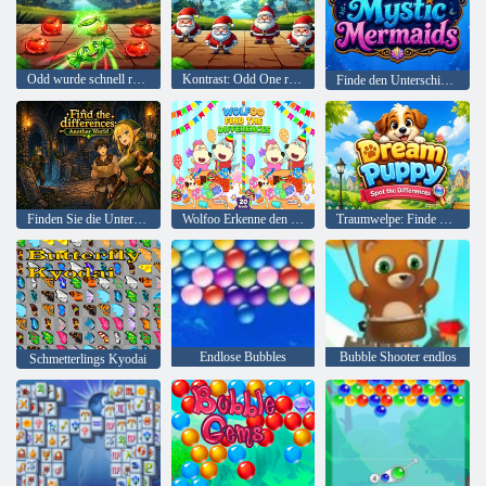
Odd wurde schnell rausgeschmissen
Kontrast: Odd One raus!
Finde den Unterschied Mystische Meerjungfrauen
Finden Sie die Unterschiede in einer anderen Welt
Wolfoo Erkenne den Unterschied
Traumwelpe: Finde die Unterschiede
Endlose Bubbles
Bubble Shooter endlos
Schmetterlings Kyodai