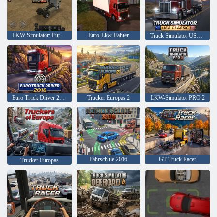
LKW-Simulator: Europa
Euro-Lkw-Fahrer
Truck Simulator USA: Klassiker
Euro Truck Driver 2018
Trucker Europas 2
LKW-Simulator PRO 2
Fahrschule 2016
GT Truck Racer
Trucker Europas