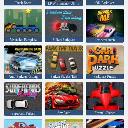
Truck Racer
OK Parkplatz
LKW-Simulator OffRoad 4
Verrückte Parkplatz
Polizei Parkplatz
Entsperre mich
Auto-Parkausrüstung
Parken Sie das Taxi
Parkplatz-Puzzle
Spy Auto
Formel -Fieber
Supercars Parken