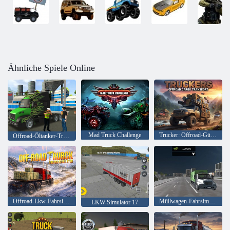
Ähnliche Spiele Online
Mad Truck Challenge
Trucker: Offroad-Gütertransport
Offroad-Öltanker-Transporter-LKW-Simulator
Offroad-Lkw-Fahrsimulator
Müllwagen-Fahrsimulator
LKW-Simulator 17