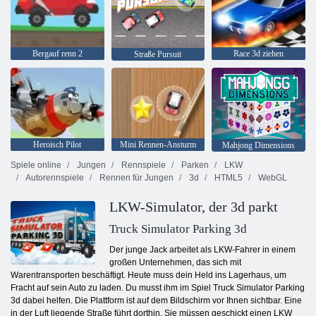
Bergauf renn 2
Race 3d ziehen
Straße Pursuit
Heroisch Pilot
Mini Rennen-Ansturm
Mahjong Dimensions
Spiele online
Jungen
Rennspiele
Parken
LKW
Autorennspiele
Rennen für Jungen
3d
HTML5
WebGL
LKW-Simulator, der 3d parkt
Truck Simulator Parking 3d
Der junge Jack arbeitet als LKW-Fahrer in einem
großen Unternehmen, das sich mit
Warentransporten beschäftigt. Heute muss dein Held ins Lagerhaus, um
Fracht auf sein Auto zu laden. Du musst ihm im Spiel Truck Simulator Parking
3d dabei helfen. Die Plattform ist auf dem Bildschirm vor Ihnen sichtbar. Eine
in der Luft liegende Straße führt dorthin. Sie müssen geschickt einen LKW