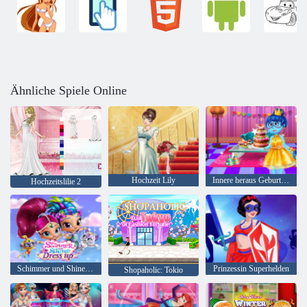
Ähnliche Spiele Online
Hochzeit Lily
Innere heraus Geburtstagsfeier
Hochzeitslilie 2
Schimmer und Shine Dress up
Prinzessin Superhelden
Shopaholic: Tokio