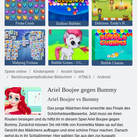
Fruita Crush
Delicious: Emily's Home, Sweet Home
Endlose Bubbles
Mahjong Fortuna
Bubble Gemes - 3 Gewinnt
Bubble Charms
Spiele online
Kinderspiele
Anzieh Spiele
Berührungsempfindlicher Bildschirm
HTML5
Android
Ariel Boujee gegen Bummy
Ariel Boujee vs Bummy
Das junge Mädchen Ariel erreichte das Finale des
Schönheitswettbewerbs. Jetzt muss sie ihren
Rivalen besiegen und du hilfst ihr in diesem Spiel Ariel Boujee gegen
Bummy. Zunächst müssen Sie mit Hilfe von Kosmetika Make-up auf das
Gesicht des Mädchens auftragen und eine schöne Frisur machen. Danach
gehst du in ihr Schlafzimmer. Hier wählen Sie aus den zur Auswahl