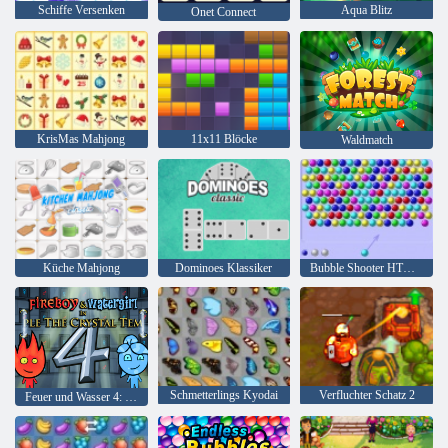
Schiffe Versenken
Aqua Blitz
Onet Connect
KrisMas Mahjong
11x11 Blöcke
Waldmatch
Küche Mahjong
Dominoes Klassiker
Bubble Shooter HTML5
Schmetterlings Kyodai
Verfluchter Schatz 2
Feuer und Wasser 4: Kristalltempel