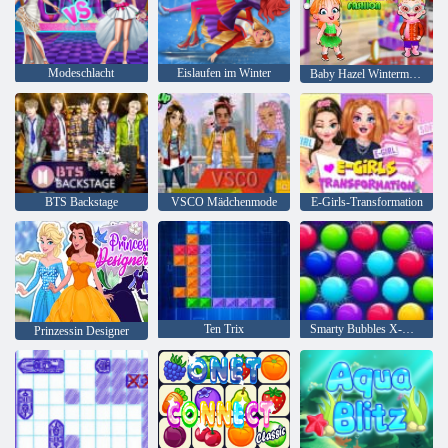
Modeschlacht
Eislaufen im Winter
Baby Hazel Wintermode
BTS Backstage
VSCO Mädchenmode
E-Girls-Transformation
Ten Trix
Smarty Bubbles X-Mas
Prinzessin Designer