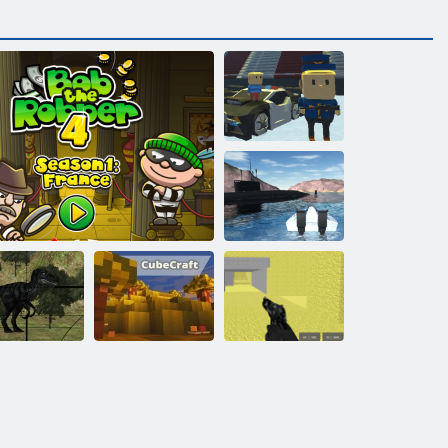
Kogama
Skispringen!!
Boot-Simulator
Kogama:
Multiplayer von
ra-Dino-Jagd
Bob der Räuber 4
Cubecraft
Pixel Combat