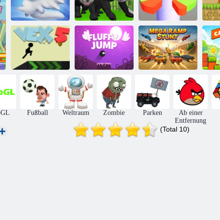
Panda Simulator
R
Snow Globe
3d
Helixballsprung
Flauschiger
Mega-Ramp-
Vex 5
Sprung
Stunt
bGL
Fußball
Weltraum
Zombie
Parken
Ab einer
Entfernung
(Total 10)