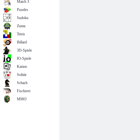
Match 3
Puzzles
Sudoku
Zuma
Tetris
Billard
3D-Spiele
IO-Spiele
Karten
Solitär
Schach
Fischerei
MMO