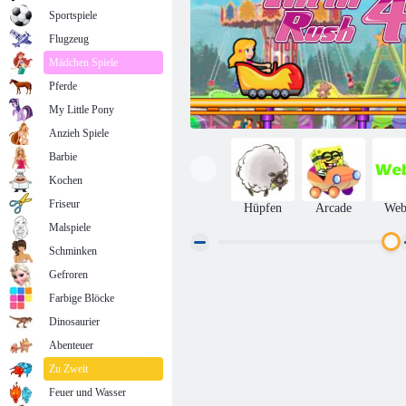
Sportspiele
Flugzeug
Mädchen Spiele
Pferde
My Little Pony
Anzieh Spiele
Barbie
Kochen
Friseur
Hüpfen
Arcade
We
Malspiele
Schminken
Gefroren
Nervenkitzel Rush 4
Farbige Blöcke
Dinosaurier
Abenteuer
Zu Zweit
Feuer und Wasser