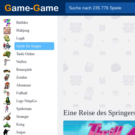
Bubbles
Mahjong
Logik
Spiele für Jungen
Tanki Online
Waffen
Rennspiele
Zombie
Abenteuer
Fußball
Lego NinjaGo
Spiderman
Eine Reise des Springer
Strategie
Krieg
Sniper