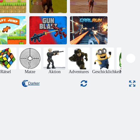
oter Bounce
Jumping Horse
Springpferde-
Ball 5
3D
Meister
Capy Jump
Gewehrfeuer
Carl Lauf
Rätsel
Matze
Aktion
Adventures
Geschicklichkeit
Monsters
Darker