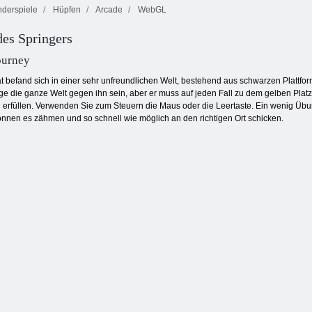
derspiele
Hüpfen
Arcade
WebGL
Kogama: Bauen
des Springers
Sie auf, um zu
Baby Hazel
gewinnen
Beach Party
Jetpack Meister
ourney
 befand sich in einer sehr unfreundlichen Welt, bestehend aus schwarzen Plattfo
e die ganze Welt gegen ihn sein, aber er muss auf jeden Fall zu dem gelben Platz
u erfüllen. Verwenden Sie zum Steuern die Maus oder die Leertaste. Ein wenig Übu
önnen es zähmen und so schnell wie möglich an den richtigen Ort schicken.