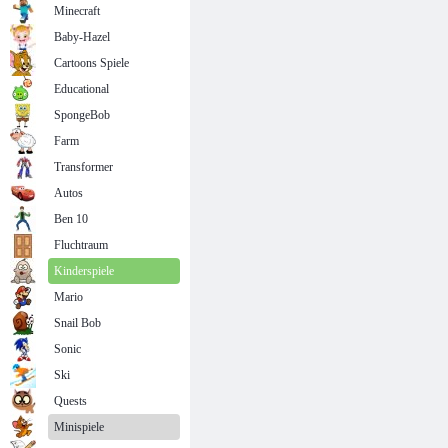
Minecraft
Baby-Hazel
Cartoons Spiele
Educational
SpongeBob
Farm
Transformer
Autos
Ben 10
Fluchtraum
Kinderspiele
Mario
Snail Bob
Sonic
Ski
Quests
Minispiele