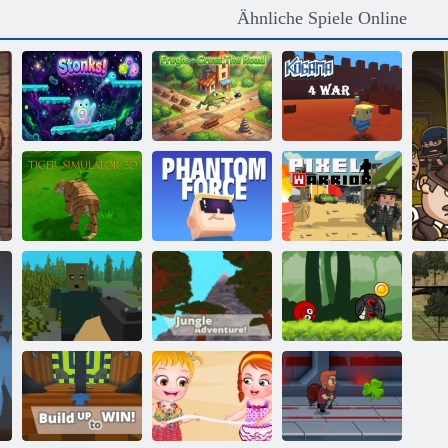
Ähnliche Spiele Online
Frogie –
Überquere die
Kogama: 4
Stinke!
Straße
Krieg
Tiger Simulator
Kogama
3d
Phantomkraft
Pixel -Krieger
Ball Hero
Kogama:
Adventure:
Pixelüberleben
Dschungelabenteuer
Roter Schlagball
Ju