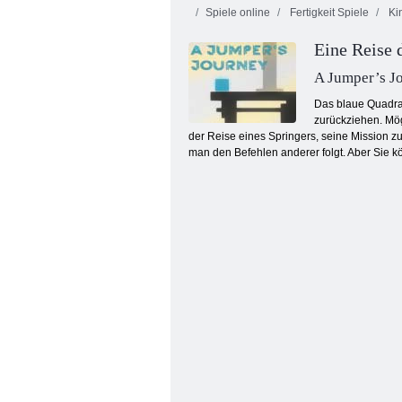
Spiele online
Fertigkeit Spiele
Kin
Eine Reise 
A Jumper’s J
Das blaue Quadrat
zurückziehen. Mög
der Reise eines Springers, seine Mission z
Kogama: Bosskampf
man den Befehlen anderer folgt. Aber Sie k