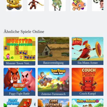
Ähnliche Spiele Online
Basisverteidigung
Ein-Mann-Armee
Monster Tower Verteidigung
Piggy Fight Battle
Couch-Kampf
Zeitreise-Turmrausch