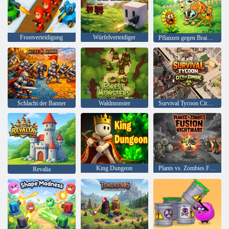
Frostverteidigung
Würfelverteidiger
Pflanzen gegen Brainrots 2D
Schlacht der Banner
Waldmonster
Survival Tycoon City of Zombie
King Dungeon
Plants vs. Zombies Fusion Nightmare
Revalia