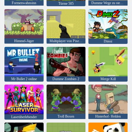
Formenwahnsinn
Dumme Wege zu sterben 2
Türme 505
Himmel-Jäger
Multiplayer von Pixel Combat
Dinoz
Mr Bullet 2 online
Dumme Zombies 2
Merge Kill
Troll Boxen
Hinterhof- Helden
Laserüberlebender