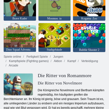
Brave Kader
Moomoo. io
Kogama: Zoo
Dino Squad Adventure 2
Stadtgebäude
Bubble Shooter 2
Spiele online
Fertigkeit Spiele
Jungen
Kampfspiele (Fighting games)
Aktion
Kampf
Verteidigung
Arcade
Die Ritter von Romanmore
Die Ritter von Novelmore
Die Königreiche Novelmore und Bertham kämpfen
regelmäßig. Am häufigsten greifen die
Berchtemianer an. Ihr König ist gierig, böse und grausam. Sein Traum ist es,
alle umliegenden Länder zu erobern und ein riesiges Imperium aufzubauen,
egal wie viel Blut vergossen wird. Er hat es bereits geschafft, mehrere kleine