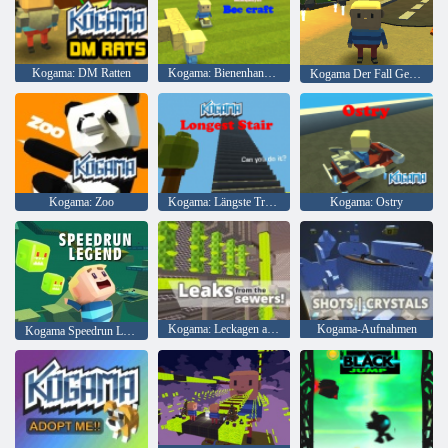
Kogama: DM Ratten
Kogama: Bienenhandwerk
Kogama Der Fall Geisterhaus
Kogama: Zoo
Kogama: Längste Treppe
Kogama: Ostry
Kogama: Leckagen aus der Kanalisation
Kogama-Aufnahmen
Kogama Speedrun Legende