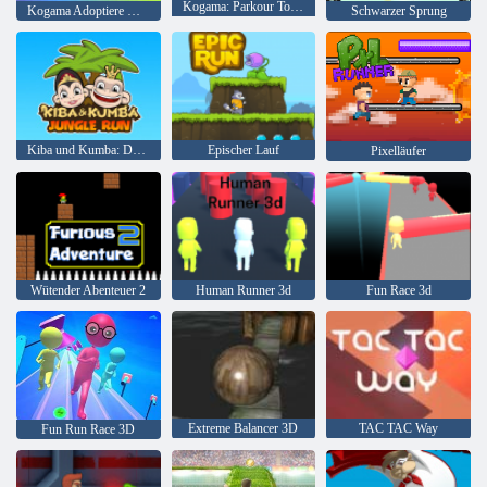
Kogama: Parkour Tourist 30 Level
Kogama Adoptiere mich
Schwarzer Sprung
Kiba und Kumba: Dschungellauf
Epischer Lauf
Pixelläufer
Wütender Abenteuer 2
Human Runner 3d
Fun Race 3d
Extreme Balancer 3D
TAC TAC Way
Fun Run Race 3D