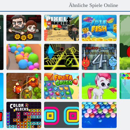
Ähnliche Spiele Online
Die letzten
Fisch im
Überlebenden
Pixel -Krieger
Leerlauf
Feuer und
Wasser 4:
Sandbälle
Zwei Ball 3d
Kristalltempel
Verfluchter
Bubble Gemes -
Schatz 2
Fruita Crush
3 Gewinnt
Bu