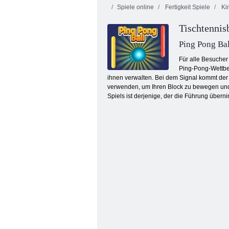
Spiele online
Fertigkeit Spiele
Kin
Tischtennis
Ping Pong Bal
Für alle Besucher
Ping-Pong-Wettbew
ihnen verwalten. Bei dem Signal kommt der 
Stickman Außenseiter Bad Boys Mörder
verwenden, um Ihren Block zu bewegen und 
Spiels ist derjenige, der die Führung übern