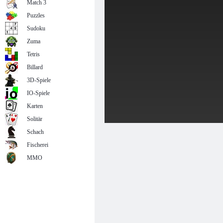
Match 3
Puzzles
Sudoku
Zuma
Tetris
Billard
3D-Spiele
IO-Spiele
Karten
Solitär
Schach
Fischerei
MMO