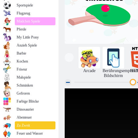
Sportspiele
Flugzeug
Mädchen Spiele
Pferde
My Little Pony
Anzieh Spiele
Barbie
Kochen
Friseur
Arcade
Berührungsempfindl
HT
Bildschirm
Malspiele
Schminken
Gefroren
Ping Pong Herausforderung
Farbige Blöcke
Dinosaurier
Abenteuer
Zu Zweit
Feuer und Wasser