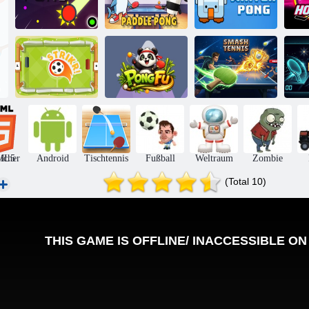
Keepie Uppie
Gänsewinter-
Leerlaufpong
Paddle Pong
Pong
Ne
Tennis
Strikr!
PongFu
zerschlagen
P
icher
ML5
Android
Tischtennis
Fußball
Weltraum
Zombie
(Total 10)