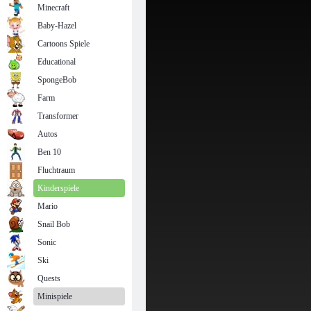
Minecraft
Baby-Hazel
Cartoons Spiele
Educational
SpongeBob
Farm
Transformer
Autos
Ben 10
Fluchtraum
Kinderspiele
Mario
Snail Bob
Sonic
Ski
Quests
Minispiele