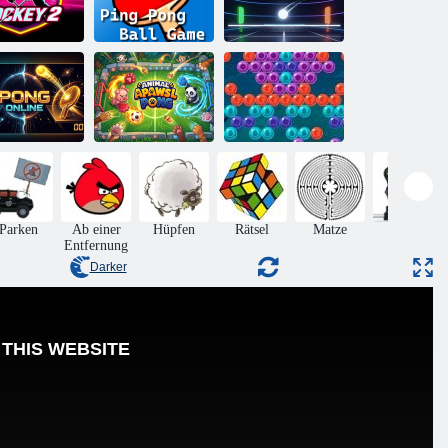
on Hockey 2
Tischtennisballspiel
Ball zu Ball
Bubble Shooter
ong Online
Tierpfoten-Pong
2
Parken
Ab einer
Hüpfen
Rätsel
Matze
Aktion
Entfernung
Darker