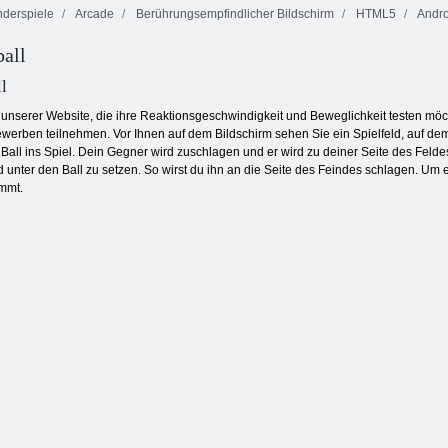
derspiele
Arcade
Berührungsempfindlicher Bildschirm
HTML5
Andro
ball
Farbblöcke
Square Stapler
Endlose Bubbles
l
 unserer Website, die ihre Reaktionsgeschwindigkeit und Beweglichkeit testen möc
erben teilnehmen. Vor Ihnen auf dem Bildschirm sehen Sie ein Spielfeld, auf dem
Ball ins Spiel. Dein Gegner wird zuschlagen und er wird zu deiner Seite des Felde
unter den Ball zu setzen. So wirst du ihn an die Seite des Feindes schlagen. Um
immt.