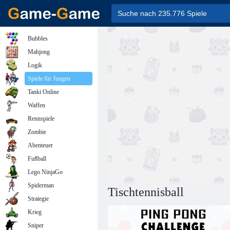
Bubbles
Mahjong
Logik
Spiele für Jungen
Tanki Online
Waffen
Rennspiele
Zombie
Abenteuer
Fußball
Lego NinjaGo
Spiderman
Tischtennisball
Strategie
Krieg
Sniper