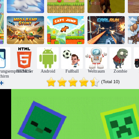
Roter Bounce
Jumping Horse
S
Snow Globe
Ball 5
3D
Mega-Ramp-
Stunt
Capy Jump
Carl Lauf
rungsempfindlicher
HTML5
Android
Fußball
Weltraum
Zombie
chirm
(Total 10)