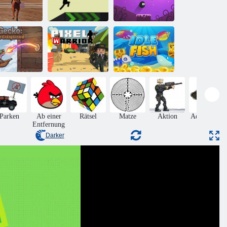
pringpferde-
Flauschiger
Meister
Vex 5
Sprung
Gecko: Die
verrückte
Fisch im
Eidechse
Pixel -Krieger
Leerlauf
Parken
Ab einer
Rätsel
Matze
Aktion
Adventures
Entfernung
Darker