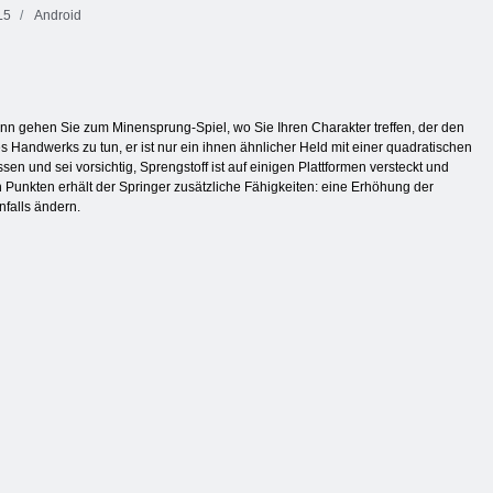
L5
Android
dann gehen Sie zum Minensprung-Spiel, wo Sie Ihren Charakter treffen, der den
s Handwerks zu tun, er ist nur ein ihnen ähnlicher Held mit einer quadratischen
en und sei vorsichtig, Sprengstoff ist auf einigen Plattformen versteckt und
n Punkten erhält der Springer zusätzliche Fähigkeiten: eine Erhöhung der
nfalls ändern.