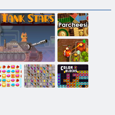
Parcheesi
Verfluchter
Schatz 2
Schmetterlings
okie Crush 2
Panzersterne
Kyodai HD
Farbblöcke