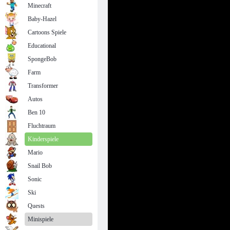
Minecraft
Baby-Hazel
Cartoons Spiele
Educational
SpongeBob
Farm
Transformer
Autos
Ben 10
Fluchtraum
Kinderspiele
Mario
Snail Bob
Sonic
Ski
Quests
Minispiele