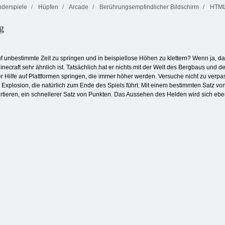
derspiele
Hüpfen
Arcade
Berührungsempfindlicher Bildschirm
HTM
g
Bubble Shooter
Square Stapler
Endlose Bubbles
endlos
auf unbestimmte Zeit zu springen und in beispiellose Höhen zu klettern? Wenn ja, 
ecraft sehr ähnlich ist. Tatsächlich hat er nichts mit der Welt des Bergbaus und de
r Hilfe auf Plattformen springen, die immer höher werden. Versuche nicht zu verpass
 Explosion, die natürlich zum Ende des Spiels führt. Mit einem bestimmten Satz vo
rtieren, ein schnellerer Satz von Punkten. Das Aussehen des Helden wird sich ebe