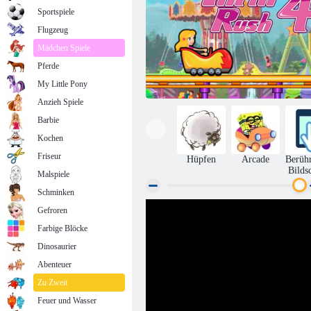
Sportspiele
Flugzeug
Mädchen Spiele
Pferde
My Little Pony
Anzieh Spiele
Barbie
Kochen
Friseur
Hüpfen
Arcade
Berüh
Bilds
Malspiele
Schminken
Gefroren
Nervenkitzel Rush 4
Farbige Blöcke
Dinosaurier
Abenteuer
Zu Zweit
Feuer und Wasser