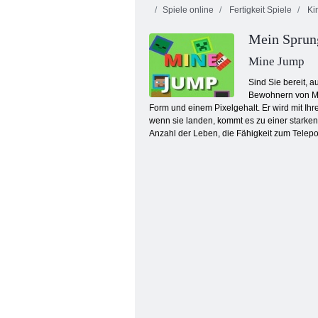
Spiele online
Fertigkeit Spiele
Kin
Mein Sprun
Mine Jump
Sind Sie bereit, 
Bewohnern von Min
Form und einem Pixelgehalt. Er wird mit Ihre
Feuer und Wasser 4: Kristalltempel
wenn sie landen, kommt es zu einer starken
Anzahl der Leben, die Fähigkeit zum Telepo