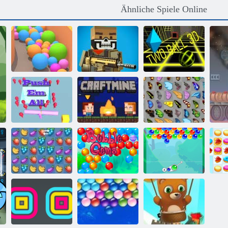
Ähnliche Spiele Online
Verrückte
Sandbälle
Pixelkrieg
Zwei Ball 3d
Schieben Sie sie
Schmetterlings
alle
Handwerk
Kyodai
Bubble Gemes -
Fruita Crush
3 Gewinnt
Bubble Charms
Co