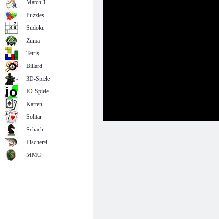
Match 3
Puzzles
Sudoku
Zuma
Tetris
Billard
3D-Spiele
IO-Spiele
Karten
Solitär
Schach
Fischerei
MMO