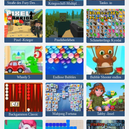
Straße des Fury Desert Strike
Tanko. io
Kriegsschiff-Multiplayer
Pixel -Krieger
Pixelüberleben
Schmetterlings Kyodai
Wheely 5
Endlose Bubbles
Bubble Shooter endlos
Mahjong Fortuna
Tabby -Insel
Backgammon Classic