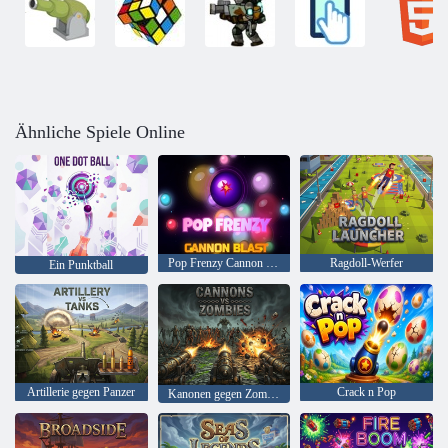
Ähnliche Spiele Online
Pop Frenzy Cannon Blast
Ragdoll-Werfer
Ein Punktball
Artillerie gegen Panzer
Crack n Pop
Kanonen gegen Zombies