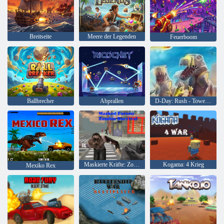
Breitseite
Meere der Legenden
Feuerboom
Ballbrecher
Abprallen
D-Day: Rush - Tower Defense
Maskierte Kräfte: Zombie-Überleben
Kogama: 4 Krieg
Mexiko Rex