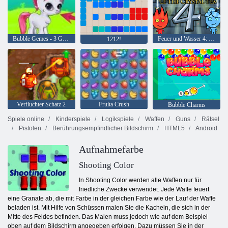
Bubble Gemes - 3 Gewinnt
Feuer und Wasser 4: Kristalltempel
1212!
Verfluchter Schatz 2
Fruita Crush
Bubble Charms
Spiele online
Kinderspiele
Logikspiele
Waffen
Guns
Rätsel
Pistolen
Berührungsempfindlicher Bildschirm
HTML5
Android
Aufnahmefarbe
Shooting Color
In Shooting Color werden alle Waffen nur für
friedliche Zwecke verwendet. Jede Waffe feuert
eine Granate ab, die mit Farbe in der gleichen Farbe wie der Lauf der Waffe
beladen ist. Mit Hilfe von Schüssen malen Sie die Kacheln, die sich in der
Mitte des Feldes befinden. Das Malen muss jedoch wie auf dem Beispiel
oben auf dem Bildschirm angegeben erfolgen. Dazu müssen Sie in der