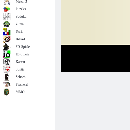
Match 3
Puzzles
Sudoku
Zuma
Tetris
Billard
3D-Spiele
IO-Spiele
Karten
Solitär
Schach
Fischerei
MMO