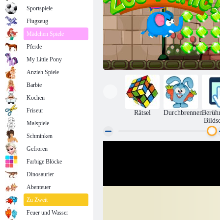
Sportspiele
Flugzeug
Mädchen Spiele
Pferde
My Little Pony
Anzieh Spiele
Barbie
Kochen
Friseur
Rätsel
Durchbrennen
Berüh
Bilds
Malspiele
Schminken
Gefroren
Zoo-Panik
Farbige Blöcke
Dinosaurier
Abenteuer
Zu Zweit
Feuer und Wasser