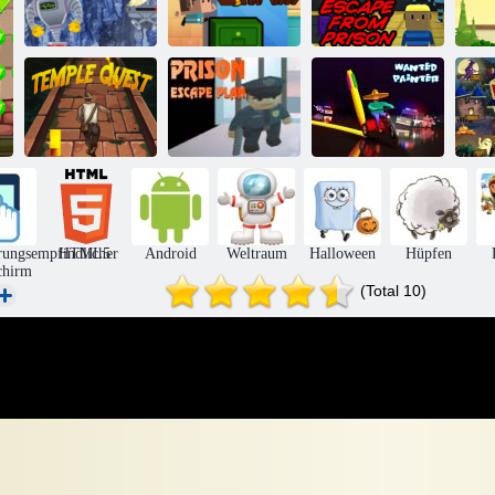
Kogama: Flucht
Der Boden ist
aus dem
L
Rayifox
Lava
Gefängnis
Fluchtplan für
Tempel Quest
das Gefängnis
Gesuchter Maler
rungsempfindlicher
HTML5
Android
Weltraum
Halloween
Hüpfen
chirm
(Total 10)