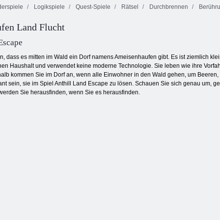
erspiele
Logikspiele
Quest-Spiele
Rätsel
Durchbrennen
Berühru
fen Land Flucht
Schmetterlings
Verfluchter
Cookie Crush 3
Kyodai
Schatz 2
 Escape
, dass es mitten im Wald ein Dorf namens Ameisenhaufen gibt. Es ist ziemlich klein, 
chen Haushalt und verwendet keine moderne Technologie. Sie leben wie ihre Vorfahre
b kommen Sie im Dorf an, wenn alle Einwohner in den Wald gehen, um Beeren, Pil
sant sein, sie im Spiel Anthill Land Escape zu lösen. Schauen Sie sich genau um, g
 werden Sie herausfinden, wenn Sie es herausfinden.