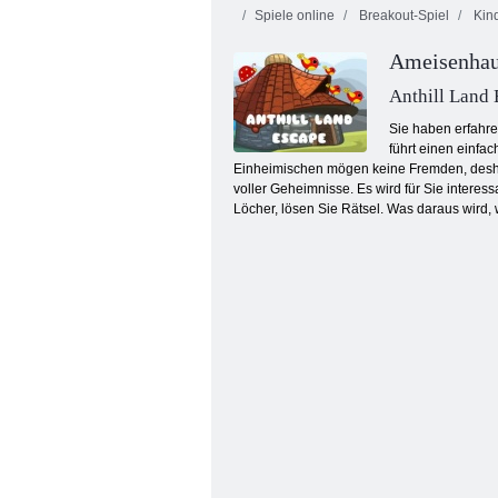
Spiele online
Breakout-Spiel
Kind
Ameisenhau
Anthill Land
Sie haben erfahren
führt einen einfa
Einheimischen mögen keine Fremden, deshal
Smarty Bubbles X-Mas
voller Geheimnisse. Es wird für Sie interes
Löcher, lösen Sie Rätsel. Was daraus wird,