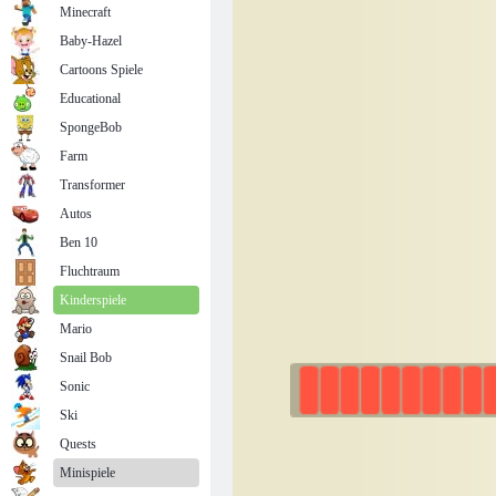
Minecraft
Baby-Hazel
Cartoons Spiele
Educational
SpongeBob
Farm
Transformer
Autos
Ben 10
Fluchtraum
Kinderspiele
Mario
Snail Bob
Sonic
Ski
Quests
Minispiele