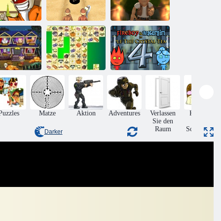
egenden der
Grab-Tempel-
Ultimativer
Samurai
Lauf
Läufer
Fluchtraum
Feuer und
mysteriöses
Wasser 4:
Wort
Kris Mahjong
Kristalltempel
Puzzles
Matze
Aktion
Adventures
Verlassen
Kammer
Sie den
des
Raum
Schreckens
Darker