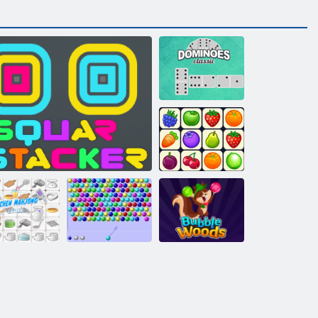
Dominoes
Klassiker
Onet Connect
Bubble Shooter
che Mahjong
Square Stapler
HTML5
Bubble Woods