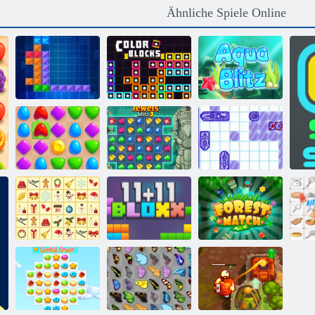
Ähnliche Spiele Online
Ten Trix
Farbblöcke
Aqua Blitz
Schiffe
Match -Arena
Juwelen Blitz 3
Versenken
KrisMas
Mahjong
11x11 Blöcke
Waldmatch
Kü