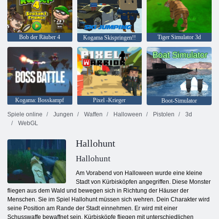
Bob der Räuber 4
Tiger Simulator 3d
Kogama Skispringen!!
Kogama: Bosskampf
Pixel -Krieger
Boot-Simulator
Spiele online
Jungen
Waffen
Halloween
Pistolen
3d
WebGL
Hallohunt
Hallohunt
Am Vorabend von Halloween wurde eine kleine
Stadt von Kürbisköpfen angegriffen. Diese Monster
fliegen aus dem Wald und bewegen sich in Richtung der Häuser der
Menschen. Sie im Spiel Hallohunt müssen sich wehren. Dein Charakter wird
seine Position am Rande der Stadt einnehmen. Er wird mit einer
Schusswaffe bewaffnet sein. Kürbisköpfe fliegen mit unterschiedlichen