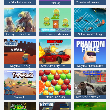
Kürbis heimgesucht
Zombies können nicht springen
DinoHop
D-Day: Rush - Tower Defense
Cowboys vs Martians
Schlachtschiff Krieg
Kogama: 4 Krieg
Straße des Fury Desert Strike
Kogama Phantomkraft
Bubble Pop Story
Maskierte Kräfte: Zombie-Überleben
Tanko. io