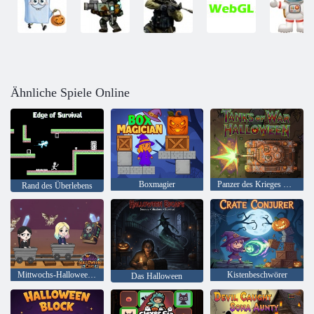
Ähnliche Spiele Online
Boxmagier
Panzer des Krieges Halloween
Rand des Überlebens
Mittwochs-Halloween-Höhle
Kistenbeschwörer
Das Halloween