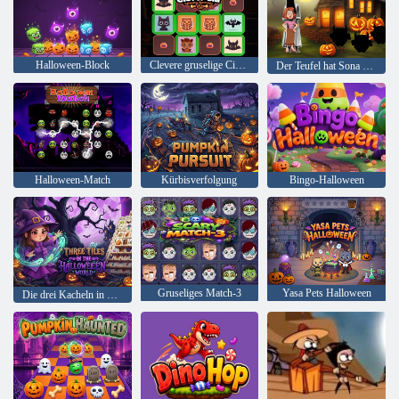
Halloween-Block
Clevere gruselige Cia-Erinnerung
Der Teufel hat Sona Tante erwischt
Halloween-Match
Kürbisverfolgung
Bingo-Halloween
Gruseliges Match-3
Yasa Pets Halloween
Die drei Kacheln in der Halloween-Welt