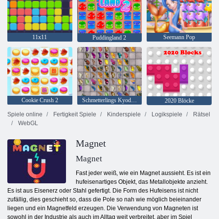
11x11
Seemann Pop
Puddingland 2
Cookie Crush 2
Schmetterlings Kyodai HD
2020 Blöcke
Spiele online
Fertigkeit Spiele
Kinderspiele
Logikspiele
Rätsel
WebGL
Magnet
Magnet
Fast jeder weiß, wie ein Magnet aussieht. Es ist ein
hufeisenartiges Objekt, das Metallobjekte anzieht.
Es ist aus Eisenerz oder Stahl gefertigt. Die Form des Hufeisens ist nicht
zufällig, dies geschieht so, dass die Pole so nah wie möglich beieinander
liegen und ein Magnetfeld erzeugen. Die Verwendung von Magneten ist
sowohl in der Industrie als auch im Alltag weit verbreitet, aber im Spiel