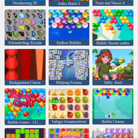
Woodturning 3D
Feuer und Wasser 4: Kristalltempel
Süßes Match 3
Schmetterlings Kyodai
Endlose Bubbles
Bubble Shooter endlos
Backgammon Classic
Mahjong Fortuna
Tabby -Insel
Saftiger Armaturenbrett
Bubble Charms
Bubble Gemes - 3 Gewinnt