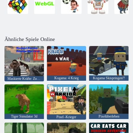
Ähnliche Spiele Online
Kogama: 4 Krieg
Kogama Skispringen!!
Maskierte Kräfte: Zombie-Überleben
Tiger Simulator 3d
Pixelüberleben
Pixel -Krieger