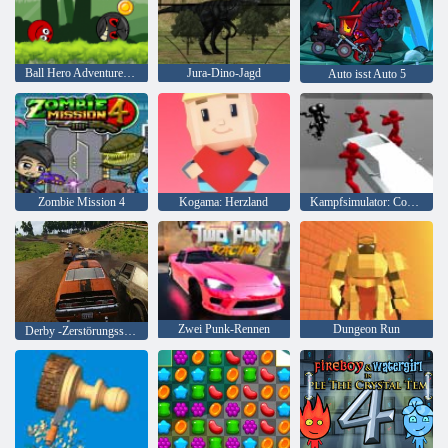
Ball Hero Adventure: Roter Schlagball
Jura-Dino-Jagd
Auto isst Auto 5
Zombie Mission 4
Kogama: Herzland
Kampfsimulator: Counter Stickman
Zwei Punk-Rennen
Dungeon Run
Derby -Zerstörungssimulator