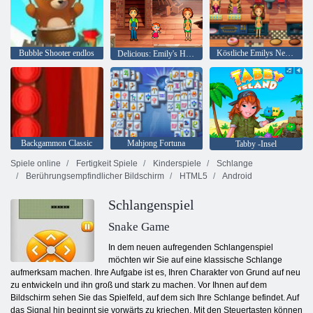
Bubble Shooter endlos
Köstliche Emilys New Beginning
Delicious: Emily's Home, Sweet Home
Backgammon Classic
Mahjong Fortuna
Tabby -Insel
Spiele online
Fertigkeit Spiele
Kinderspiele
Schlange
Berührungsempfindlicher Bildschirm
HTML5
Android
Schlangenspiel
Snake Game
In dem neuen aufregenden Schlangenspiel
möchten wir Sie auf eine klassische Schlange
aufmerksam machen. Ihre Aufgabe ist es, Ihren Charakter von Grund auf neu
zu entwickeln und ihn groß und stark zu machen. Vor Ihnen auf dem
Bildschirm sehen Sie das Spielfeld, auf dem sich Ihre Schlange befindet. Auf
das Signal hin beginnt sie vorwärts zu kriechen. Mit den Steuertasten können