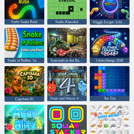
Farbe Snake Rush
Snake-Klassiker
Wiggle Escape: Schlangenrätsel
Snake of Bullets: Sammeln und schießen!
Anaconda in den Backrooms 2
Gleitschlange 2048
Feuer und Wasser 4: Kristalltempel
Ten Trix
Capybara IO