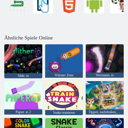
Ähnliche Spiele Online
Würmer Zone
Wormania. io
Slide. io
Papier. io 2
Tippen, nachdenken, das Kätzchen retten!
Snake trainieren