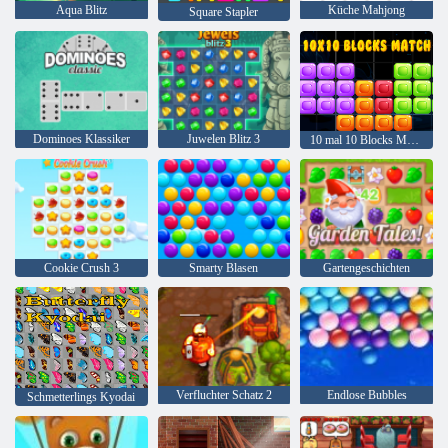
Aqua Blitz
Küche Mahjong
Square Stapler
Dominoes Klassiker
Juwelen Blitz 3
10 mal 10 Blocks Match
Cookie Crush 3
Smarty Blasen
Gartengeschichten
Verfluchter Schatz 2
Endlose Bubbles
Schmetterlings Kyodai