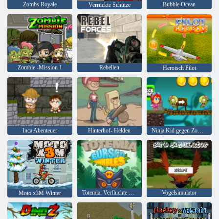
Zombs Royale
Bubble Ocean
Verrückte Schütze
Zombie -Mission 1
Rebellen
Heroisch Pilot
Inca Abenteuer
Hinterhof- Helden
Ninja Kid gegen Zombies
Totemia: Verfluchte Murmeln
Vogelsimulator
Moto x3M Winter