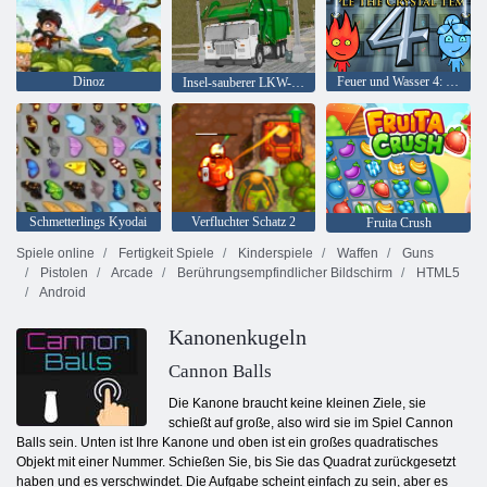
Dinoz
Feuer und Wasser 4: Kristalltempel
Insel-sauberer LKW-Abfall Sim
Schmetterlings Kyodai
Verfluchter Schatz 2
Fruita Crush
Spiele online
Fertigkeit Spiele
Kinderspiele
Waffen
Guns
Pistolen
Arcade
Berührungsempfindlicher Bildschirm
HTML5
Android
Kanonenkugeln
Cannon Balls
Die Kanone braucht keine kleinen Ziele, sie
schießt auf große, also wird sie im Spiel Cannon
Balls sein. Unten ist Ihre Kanone und oben ist ein großes quadratisches
Objekt mit einer Nummer. Schießen Sie, bis Sie das Quadrat zurückgesetzt
haben und es verschwindet. Die Aufgabe scheint einfach zu sein, aber es