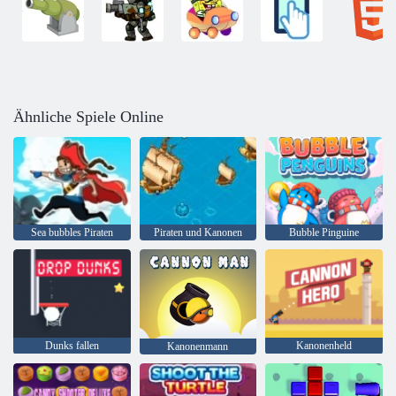
Ähnliche Spiele Online
Sea bubbles Piraten
Piraten und Kanonen
Bubble Pinguine
Dunks fallen
Kanonenheld
Kanonenmann