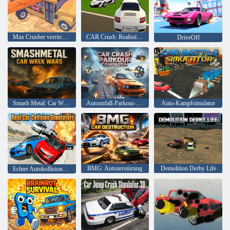
Max Crusher verrückte Zerstörung und Autounfälle
CAR Crush: Realistische Zerstörung
DriveOff
Smash Metal: Car Wreck Wars
Autounfall-Parkour-Abriss
Auto-Kampfsimulator
BMG: Autozerstörung
Demolition Derby Life
Echter Autokollisionssimulator