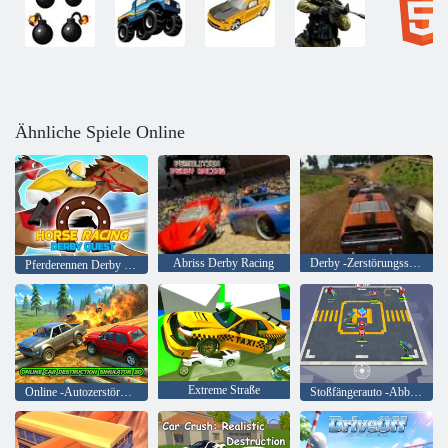
Ähnliche Spiele Online
Abriss Derby Racing
Derby -Zerstörungssimulator
Pferderennen Derby Quest
Extreme Straße
Online -Autozerstörungssimulator 3D
Stoßfängerauto -Abbruchrennen