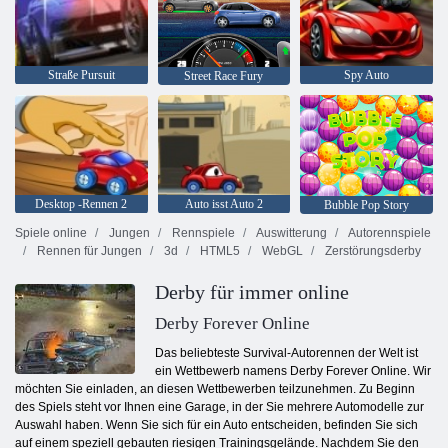
Straße Pursuit
Spy Auto
Street Race Fury
Desktop -Rennen 2
Auto isst Auto 2
Bubble Pop Story
Spiele online
Jungen
Rennspiele
Auswitterung
Autorennspiele
Rennen für Jungen
3d
HTML5
WebGL
Zerstörungsderby
Derby für immer online
Derby Forever Online
Das beliebteste Survival-Autorennen der Welt ist
ein Wettbewerb namens Derby Forever Online. Wir
möchten Sie einladen, an diesen Wettbewerben teilzunehmen. Zu Beginn
des Spiels steht vor Ihnen eine Garage, in der Sie mehrere Automodelle zur
Auswahl haben. Wenn Sie sich für ein Auto entscheiden, befinden Sie sich
auf einem speziell gebauten riesigen Trainingsgelände. Nachdem Sie den