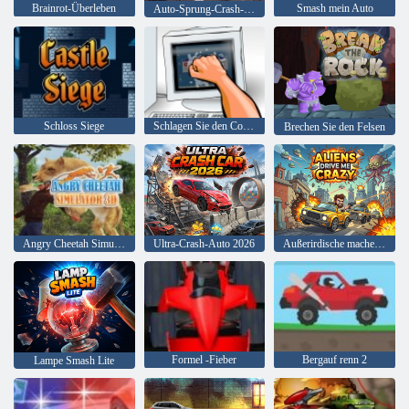
Brainrot-Überleben
Smash mein Auto
Auto-Sprung-Crash-Simulator 3D
Schloss Siege
Schlagen Sie den Computer an
Brechen Sie den Felsen
Angry Cheetah Simulator 3D
Ultra-Crash-Auto 2026
Außerirdische machen mich verrückt
Formel -Fieber
Bergauf renn 2
Lampe Smash Lite