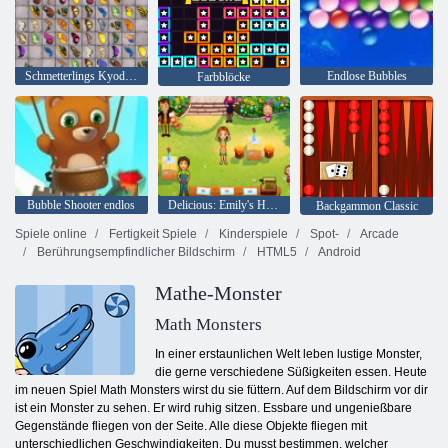
Schmetterlings Kyodai HD
Endlose Bubbles
Farbblöcke
Bubble Shooter endlos
Delicious: Emily's Home, Sweet Home
Backgammon Classic
Spiele online
Fertigkeit Spiele
Kinderspiele
Spot-
Arcade
Berührungsempfindlicher Bildschirm
HTML5
Android
Mathe-Monster
Math Monsters
In einer erstaunlichen Welt leben lustige Monster,
die gerne verschiedene Süßigkeiten essen. Heute
im neuen Spiel Math Monsters wirst du sie füttern. Auf dem Bildschirm vor dir
ist ein Monster zu sehen. Er wird ruhig sitzen. Essbare und ungenießbare
Gegenstände fliegen von der Seite. Alle diese Objekte fliegen mit
unterschiedlichen Geschwindigkeiten. Du musst bestimmen, welcher