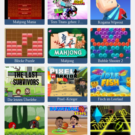
Mahjong Mania
Teen Titans gehen: Jump Joss
Kogama Wipeout
Blöcke Puzzle
Mahjong
Bubble Shooter 2
Pixel -Krieger
Fisch im Leerlauf
Die letzten Überlebenden