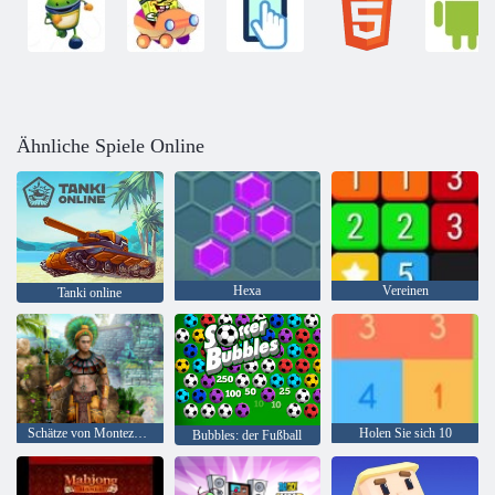
Ähnliche Spiele Online
Hexa
Vereinen
Tanki online
Schätze von Montezuma 2
Holen Sie sich 10
Bubbles: der Fußball