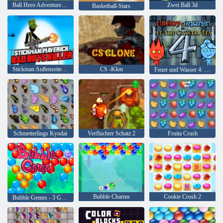
Ball Hero Adventure: Roter Schlagball
Zwei Ball 3d
Basketball-Stars
Stickman Außenseiter Bad Boys Mörder
CS -Klon
Feuer und Wasser 4: Kristalltempel
Schmetterlings Kyodai
Verfluchter Schatz 2
Fruita Crush
Bubble Charms
Cookie Crush 2
Bubble Gemes - 3 Gewinnt