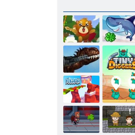
Eichhörnchen-
Held
Fliegen Shark
Mexiko Rex
Kogama:
Weihnachtsparkour