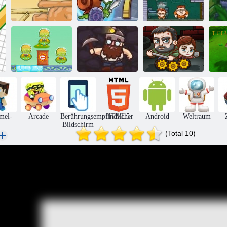
Schnecke Bob 7:
Fantasy -
Geldmessgeräte
Adam und Eva 2
Geschichte
2
Tr
Cowboys vs
Die letzten
Ti
Martians
Goldmine
Überlebenden
mel-
Arcade
Berührungsempfindlicher
HTML5
Android
Weltraum
Bildschirm
(Total 10)