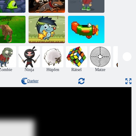
Mein
Geldüberzug 3
Abenteuerbuch
ansmorpher 3
Wachdienst
2
ger Simulator
3d
Sboschik Äpfeln
Wiederholen
Zombie
Ninja
Hüpfen
Rätsel
Matze
Mario
Darker