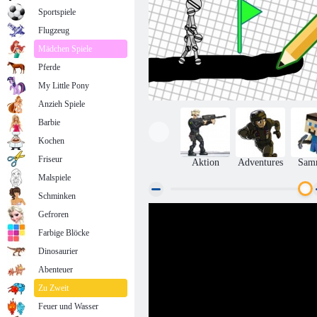
Sportspiele
Flugzeug
Mädchen Spiele
Pferde
My Little Pony
Anzieh Spiele
Barbie
Kochen
Friseur
Aktion
Adventures
Sam
Malspiele
Schminken
Gefroren
Zeichnen Spiel
Farbige Blöcke
Dinosaurier
Abenteuer
Zu Zweit
Feuer und Wasser