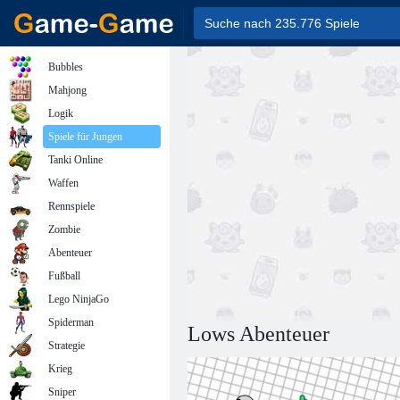
Bubbles
Mahjong
Logik
Spiele für Jungen
Tanki Online
Waffen
Rennspiele
Zombie
Abenteuer
Fußball
Lego NinjaGo
Spiderman
Lows Abenteuer
Strategie
Krieg
Sniper