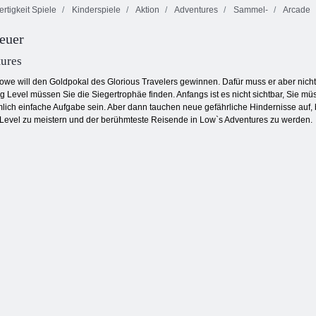
rtigkeit Spiele
Kinderspiele
Aktion
Adventures
Sammel-
Arcade
euer
zige Bagger
ures
we will den Goldpokal des Glorious Travelers gewinnen. Dafür muss er aber nicht
g Level müssen Sie die Siegertrophäe finden. Anfangs ist es nicht sichtbar, Sie
mlich einfache Aufgabe sein. Aber dann tauchen neue gefährliche Hindernisse auf,
le Level zu meistern und der berühmteste Reisende in Low`s Adventures zu werden.