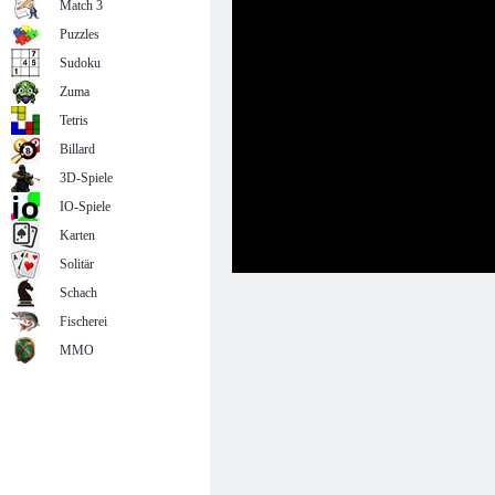
Match 3
Puzzles
Sudoku
Zuma
Tetris
Billard
3D-Spiele
IO-Spiele
Karten
Solitär
Schach
Fischerei
MMO