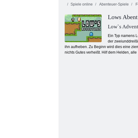
Spiele online
Abenteuer-Spiele
Fe
Lows Abent
Jetpack Meister
Inca Abenteuer
Win
Low`s Advent
Ein Typ namens Lo
der zweiunddreißi
ihn aufheben. Zu Beginn wird dies eine zie
nichts Gutes verheißt. Hilf dem Helden, al