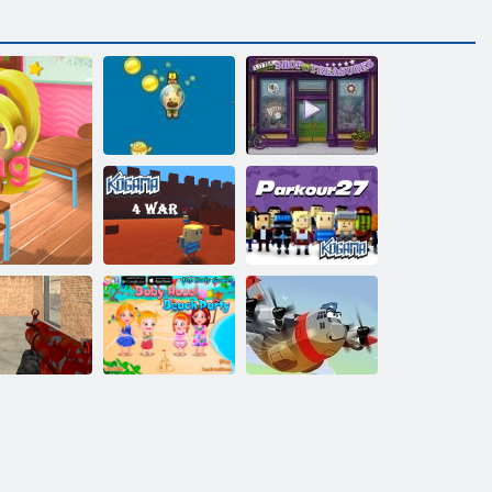
Kleiner
Hund Dive
Ladengeschäft
Kogama: 4
Kogama:
Krieg
Parkour 27
Verrückte
Baby Hazel
le
Schütze
Beach Party
Heroisch Pilot