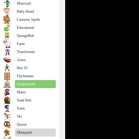
Minecraft
Baby-Hazel
Cartoons Spiele
Educational
SpongeBob
Farm
Transformer
Autos
Ben 10
Fluchtraum
Kinderspiele
Mario
Snail Bob
Sonic
Ski
Quests
Minispiele