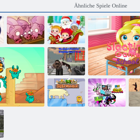
Ähnliche Spiele Online
Baby-
Run, Schwein,
Haselnuss -
Run
Weihnachtsüberraschung
Maskierte
Kräfte: Zombie-
Überleben
Teen Titans
Adam und Eva:
gehen: Jump
Schlafwandler
Joss
Slacking Spielschu