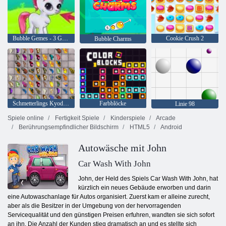
Bubble Gemes - 3 Gewinnt
Cookie Crush 2
Bubble Charms
Schmetterlings Kyodai HD
Farbblöcke
Linie 98
Spiele online
Fertigkeit Spiele
Kinderspiele
Arcade
Berührungsempfindlicher Bildschirm
HTML5
Android
Autowäsche mit John
Car Wash With John
John, der Held des Spiels Car Wash With John, hat
kürzlich ein neues Gebäude erworben und darin
eine Autowaschanlage für Autos organisiert. Zuerst kam er alleine zurecht,
aber als die Besitzer in der Umgebung von der hervorragenden
Servicequalität und den günstigen Preisen erfuhren, wandten sie sich sofort
an ihn. Die Anzahl der Kunden stieg dramatisch an und es stellte sich