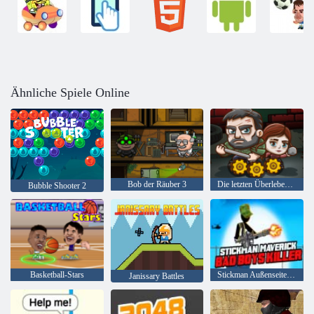
Ähnliche Spiele Online
Bob der Räuber 3
Die letzten Überlebenden
Bubble Shooter 2
Basketball-Stars
Stickman Außenseiter Bad Boys Mörder
Janissary Battles