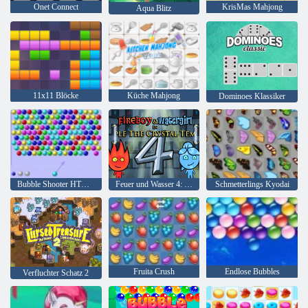
Onet Connect
KrisMas Mahjong
Aqua Blitz
11x11 Blöcke
Küche Mahjong
Dominoes Klassiker
Bubble Shooter HTML5
Feuer und Wasser 4: Kristalltempel
Schmetterlings Kyodai
Fruita Crush
Endlose Bubbles
Verfluchter Schatz 2