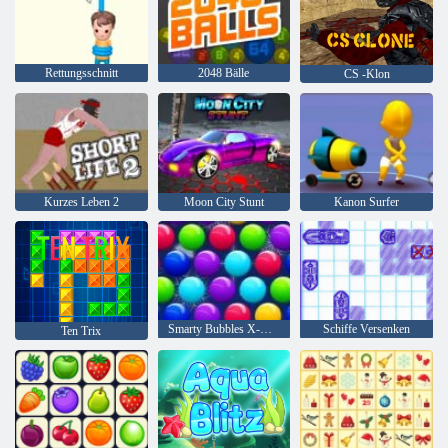
Rettungsschnitt
2048 Bälle
CS -Klon
Kurzes Leben 2
Moon City Stunt
Kanon Surfer
Smarty Bubbles X-Mas
Schiffe Versenken
Ten Trix