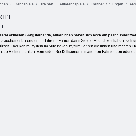
ngen
Rennspiele
Treiben
Autorennspiele
Rennen für Jungen
Arc
RIFT
Straße Pursuit
RIFT
erer virtuellen Gangsterbande, außer Ihnen haben sich noch ein paar hundert we
ir brauchen erfahrene und erfahrene Fahrer, damit Sie die Möglichkeit haben, sich 
stürzen. Das Kontrollsystem im Auto ist kaputt, zum Fahren die linken und rechten 
chtige Richtung driften. Vermeiden Sie Kollisionen mit anderen Fahrzeugen oder da