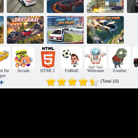
Sportwagen-
Drift
Drift Rush 3d
Supra Drift 3d
Su
Kriminal - und
Ein tödlicher
Wegtreiben
Vize-Stadtpolizei
Autounfall
n für
Arcade
HTML5
Fußball
Weltraum
Zombie
gen
(Total 10)