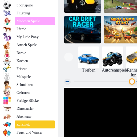
Sportspiele
Flugzeug
Mädchen Spiele
Pferde
Drift Cup
Kurze Drift
Racing
My Little Pony
Anzieh Spiele
Barbie
Kochen
Auto-Drift-
Mega-Ramp-
Rennfahrer
Stunt
Friseur
Treiben
Autorennspiele
Renne
Jun
Malspiele
Schminken
Gefroren
Farbige Blöcke
Dinosaurier
Abenteuer
Zu Zweit
Feuer und Wasser