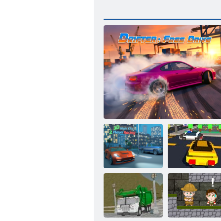
Lego-
3D Night City 2
Superhelden-
Spielerrennen
Drifter: Freie Fahrt
Rennen