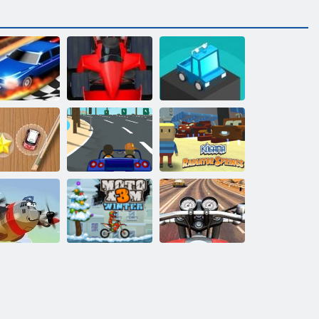
ce 3d ziehen
Formel -Fieber
Block- Racer
ini Rennen-
Thug-
Kogama:
Ansturm
Rennfahrer
Kühlerfedern
Moto x3M
Moto Road
roisch Pilot
Winter
Rash 3D