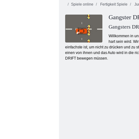
Spiele online
Fertigkeit Spiele
Ju
Insel-sauberer
Gangster D
LKW-Abfall
Sim
Inca Abenteuer
Gangsters D
Willkommen in uns
hart sein wird. W
einfachste ist, um nicht zu drücken und zu 
einen von ihnen und das Auto wird in die ri
DRIFT bewegen müssen.