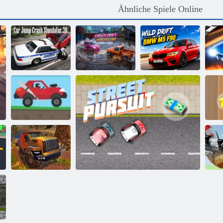
Ähnliche Spiele Online
Auto-Sprung-
Wilder Drift auf
Crash-Simulator
Crazy Drift Rain
dem BMW M5
3D
Challenge
F90
Ra
M
Bergauf renn 2
Offroad Truck
Simulator Hill
Climb
He