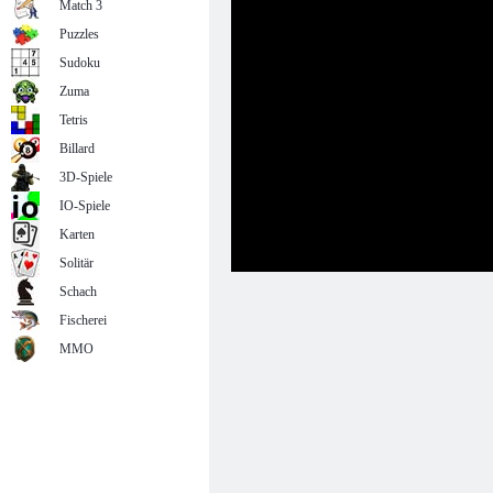
Match 3
Puzzles
Sudoku
Zuma
Tetris
Billard
3D-Spiele
IO-Spiele
Karten
Solitär
Schach
Fischerei
MMO