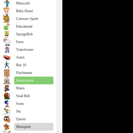
Minecraft
Baby-Hazel
Cartoons Spiele
Educational
SpongeBob
Farm
Transformer
Autos
Ben 10
Fluchtraum
Kinderspiele
Mario
Snail Bob
Sonic
Ski
Quests
Minispiele