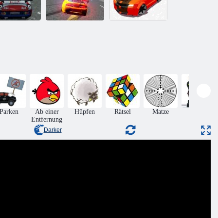
per Drift 3d
Supra Drift 2
Drift Race 3d
Parken
Ab einer
Hüpfen
Rätsel
Matze
Aktion
Entfernung
Darker