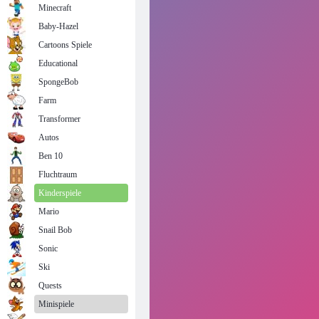
Minecraft
Baby-Hazel
Cartoons Spiele
Educational
SpongeBob
Farm
Transformer
Autos
Ben 10
Fluchtraum
Kinderspiele
Mario
Snail Bob
Sonic
Ski
Quests
Minispiele