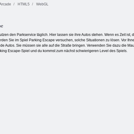
Arcade
HTML5
WebGL
Hinterhof-
Ninja Kid gegen
Helden
Zombies
Key & Shield
pe
nutzen den Parkservice täglich. Hier lassen sie ihre Autos stehen. Wenn es Zeit ist
den Sie im Spiel Parking Escape versuchen, solche Situationen zu lösen. Vor Ihnen
nde Autos. Sie müssen sie alle auf die Straße bringen. Verwenden Sie dazu die Ma
Parking Escape-Spiel und du kommst zum nächst schwierigeren Level des Spiels.