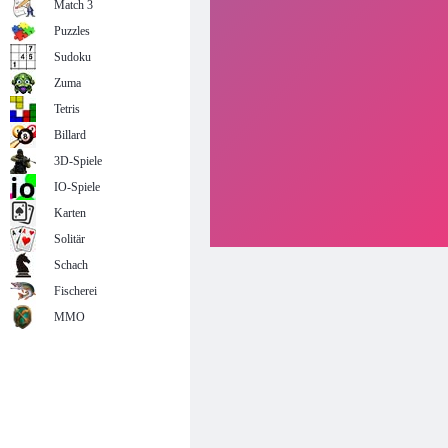
Match 3
Puzzles
Sudoku
Zuma
Tetris
Billard
3D-Spiele
IO-Spiele
Karten
Solitär
Schach
Fischerei
MMO