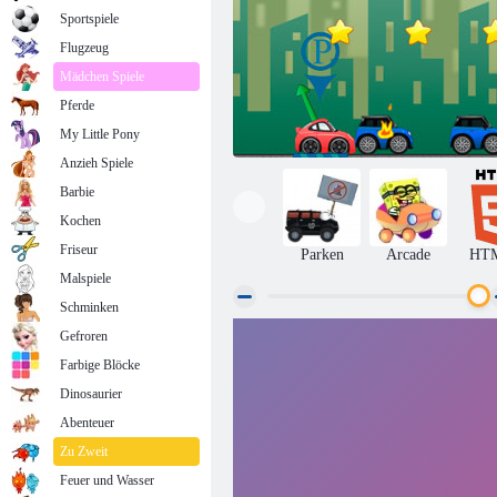
Sportspiele
Flugzeug
Mädchen Spiele
Pferde
My Little Pony
Anzieh Spiele
Barbie
Kochen
Friseur
Parken
Arcade
HT
Malspiele
Schminken
Gefroren
Verrückte Parkplatz
Farbige Blöcke
Dinosaurier
Abenteuer
Zu Zweit
Feuer und Wasser