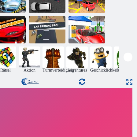
Auto-
Supercars
Sportwagen-
rkausrüstung
Parken
Parkplatz
Parkplatz in
Tankstelle:
Amsterdam
Parkplatz Pro
Parkplatz
Rätsel
Aktion
Turmverteidigung
Adventures
Geschicklichkeit
Monsters
Darker