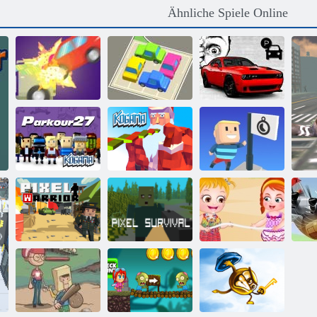
Ähnliche Spiele Online
Lustiges Parken
Stau online
Büroparkplatz
Kogama:
Kogama:
Kogama: Erreich
Parkour 27
Weihnachtsparkour
die Flagge
Baby Hazel
Pixel -Krieger
Pixelüberleben
Beach Party
He