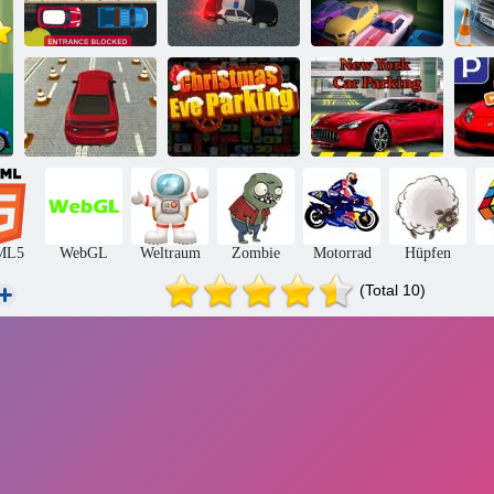
Parken viel 3
Polizei Parkplatz
Entsperre mich
Pa
Heiligabend
New Yorker
Stadtparken
Parken
Parkplatz
ML5
WebGL
Weltraum
Zombie
Motorrad
Hüpfen
(Total 10)