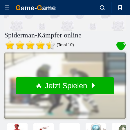
Spiderman-Kämpfer online
(Total 10)
🔥 Jetzt Spielen