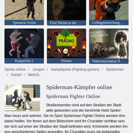
Spartacus Arena
Gefängnisirischung 2020
Fünf Nächte in der Old Toy Factory 2020
Kampfclub 2
Prásino
Wahnsinnsstation Nummer 6
Spiele online
Jungen
Kampfspiele (Fighting games)
Spiderman
Kampf
WebGL
Spiderman-Kämpfer online
Spiderman Fighter Online
Straßenbanden sind auf den Straßen der Stadt
aktiv geworden und der berühmte Held Spider-
Man muss sich wehren. Sie im Spiel Spiderman Fighter Online werden ihm
dabei helfen. Vor Ihnen auf dem Bildschirm wird Ihr Charakter sichtbar sein,
der sich auf einer der Straßen der Stadt befinden wird. Kriminelle werden ihn
von verschiedenen Seiten angreifen. Ihr Charakter muss sie bekämpfen.