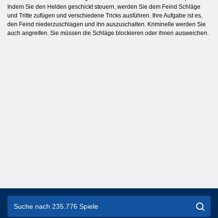
Indem Sie den Helden geschickt steuern, werden Sie dem Feind Schläge
und Tritte zufügen und verschiedene Tricks ausführen. Ihre Aufgabe ist es,
den Feind niederzuschlagen und ihn auszuschalten. Kriminelle werden Sie
auch angreifen. Sie müssen die Schläge blockieren oder ihnen ausweichen.