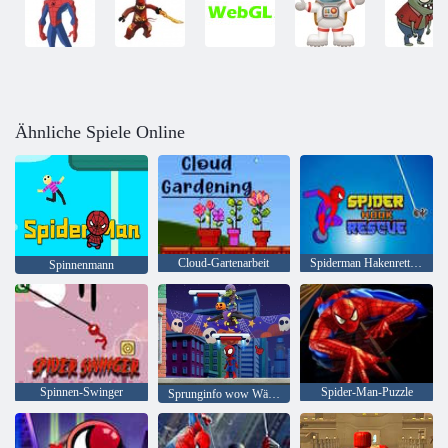
Ähnliche Spiele Online
Cloud-Gartenarbeit
Spiderman Hakenrettung
Spinnenmann
Spinnen-Swinger
Spider-Man-Puzzle
Sprunginfo wow Wähle ein Spiel