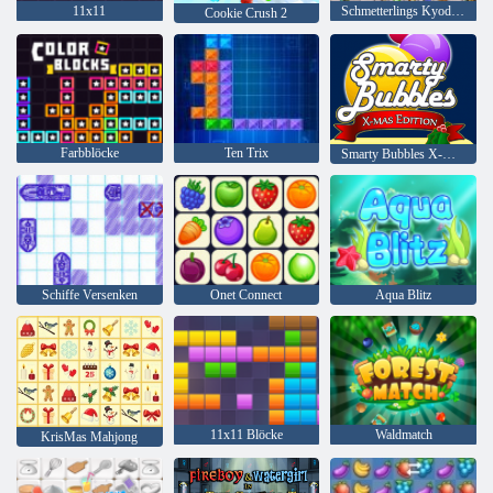
11x11
Schmetterlings Kyodai HD
Cookie Crush 2
Farbblöcke
Ten Trix
Smarty Bubbles X-Mas
Schiffe Versenken
Onet Connect
Aqua Blitz
11x11 Blöcke
Waldmatch
KrisMas Mahjong