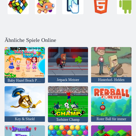
Ähnliche Spiele Online
Jetpack Meister
Hinterhof- Helden
Baby Hazel Beach Party
Key & Shield
Roter Ball für immer
Torhüter Champ