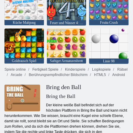
Küche Mahjong
Fruita Crush
Feuer und Wasser 4: Kristalltempel
Goldrausch Spiel
Saftiger Armaturenbrett
Linie 98
Spiele online
Fertigkeit Spiele
Kinderspiele
Logikspiele
Rätsel
Arcade
Berührungsempfindlicher Bildschirm
HTML5
Android
Bring den Ball
Bring the Ball
Der kleine weiße Ball befindet sich auf der
höchsten Plattform in Bring the Ball und kann nicht
herunterkommen. Wie Sie wissen, braucht eine Kugel eine schiefe Ebene,
damit sie rollt, sonst bleibt sie an Ort und Stelle. Sie schaffen Bedingungen
zum Rollen, und da sich die Plattformen drehen können, drehen Sie sie,
indem Sie die rechte und linke Taste drücken, die sich in den