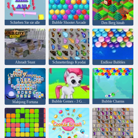
Schieben Sie sie alle
Bubble Shooter Arcade
Den Berg hinab
Altstadt Stunt
Schmetterlings Kyodai
Endlose Bubbles
Bubble Gemes - 3 Gewinnt
Bubble Charms
Mahjong Fortuna