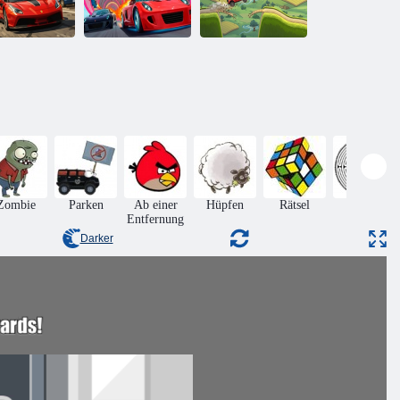
Die
okalyptische
Mega-Auto-
rfolgungsjagd
Stunts
Uphill Racer 2
Zombie
Parken
Ab einer
Hüpfen
Rätsel
Matze
Entfernung
Darker