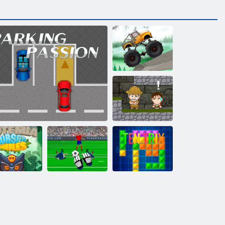
LKW-Versuche
Inca Abenteuer
Totemia:
Verfluchte
Murmeln
Parken Leidenschaft
Torhüter Champ
Ten Trix