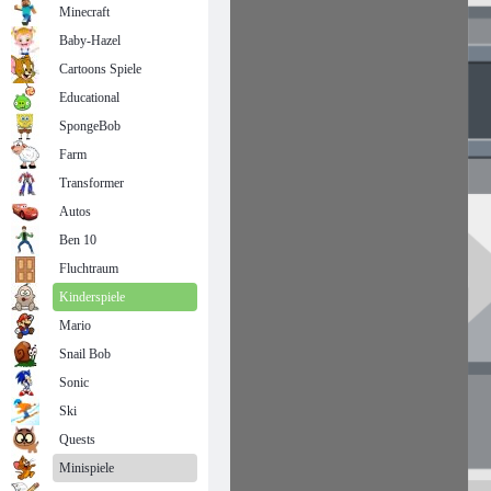
Minecraft
Baby-Hazel
Cartoons Spiele
Educational
SpongeBob
Farm
Transformer
Autos
Ben 10
Fluchtraum
Kinderspiele
Mario
Snail Bob
Sonic
Ski
Quests
Minispiele