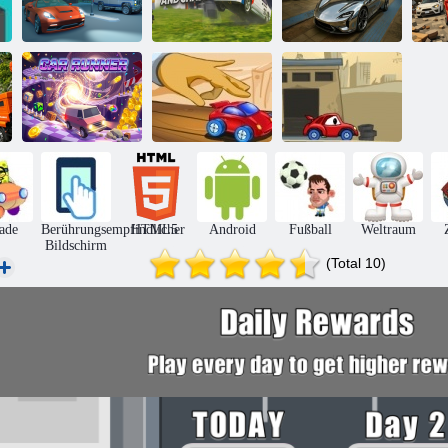
Rennen:
3D Night City 2
Zerstörung und
ap
Spielerrennen
Verfolgungsjagd
GT Rush 2026
Ve
Desktop -
Autoläufer
Rennen 2
Auto isst Auto 2
ade
Berührungsempfindlicher
HTML5
Android
Fußball
Weltraum
Bildschirm
(Total 10)