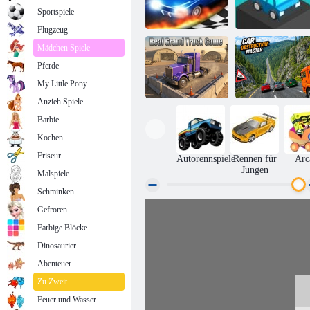
Sportspiele
Flugzeug
Mädchen Spiele
Pferde
Race 3d ziehen
Block- Racer
My Little Pony
Anzieh Spiele
Barbie
Kochen
Echtes Grand-
Meister der
Truck-Spiel
Autozerstörung
Friseur
Autorennspiele
Rennen für
Arc
Jungen
Malspiele
Schminken
Gefroren
Farbige Blöcke
Dinosaurier
Abenteuer
Zu Zweit
Feuer und Wasser