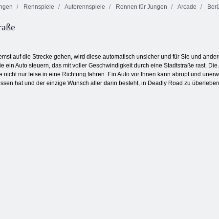
ngen
Rennspiele
Autorennspiele
Rennen für Jungen
Arcade
Berü
raße
Smarty Bubbles
Schiffe
X-Mas
Versenken
Onet Connect
st auf die Strecke gehen, wird diese automatisch unsicher und für Sie und ander
ie ein Auto steuern, das mit voller Geschwindigkeit durch eine Stadtstraße rast. Die 
e nicht nur leise in eine Richtung fahren. Ein Auto vor Ihnen kann abrupt und unerw
essen hat und der einzige Wunsch aller darin besteht, in Deadly Road zu überleben