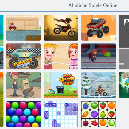
Ähnliche Spiele Online
Paintball -
Rennfahrer
Moto x3m
Endloser LKW
Rennmonster -
Baby Hazel
Trucks
Beach Party
Jetpack Meister
Hinterhof-
Moto x3M
Helden
Key & Shield
Winter