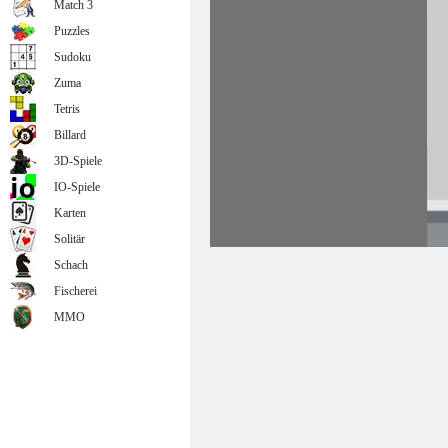
Match 3
Puzzles
Sudoku
Zuma
Tetris
Billard
3D-Spiele
IO-Spiele
Karten
Solitär
Schach
Fischerei
MMO