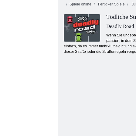
Spiele online
Fertigkeit Spiele
Ju
Tödliche St
Deadly Road
Wenn Sie ungebrem
passiert, in dem S
einfach, da es immer mehr Autos gibt und si
Heroisch Pilot
dieser Straße jeder die Straßenregeln verg